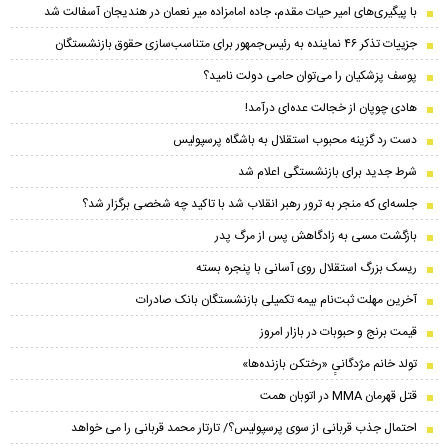
با پیگیری‌های امیر حیات مقدم، جاده امامزاده میر نعمان در هندیجان آسفالت شد
جزییات تذکر ۴۶ نماینده به رئیس‌جمهور برای متناسب‌سازی حقوق بازنشستگان
پوسف پزشکیان را می‌توان حامی دولت نامید؟
هادی چوپان از خجالت عده‌ای درآمد!
دست رد گزینه محبوب استقلال به باشگاه پرسپولیس
شرط جدید برای بازنشستگی اعلام شد
جلسه‌ای که منجر به ترور رهبر انقلاب شد با تاکید چه شخصی برگزار شد؟
بازگشت مسی به زادگاهش پس از مرگ پدر
ریسک بزرگ استقلال روی آسانی با پنجره بسته
آخرین مهلت ثبت‌نام بیمه تکمیلی بازنشستگان بانک صادرات
قیمت برنج و حبوبات در بازار امروز
تولد خانم مژدگانیِِ «رختکن بازنده‌ها»
قتل قهرمان MMA در اتوبان همت
احتمال جذب قربانی از سوی پرسپولیس؟/ تارتار محمد قربانی را می خواهد