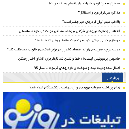
۲۸ هزار میلیارد تومان خیرات برای انجام وظیفه دولت!
مذاکره سردار آزمون و استقلال؟
بالاخره سهم ایران از دریای خزر چقدر است؟
انتقاد از وضعیت نیروهای شرکتی و بخشنامه اخیر دولت در نحوه ساماندهی
جوسازی خبری رجانیوز درباره وضعیت سلامتی رهبر انقلاب+سند
دولت در چه صورت می‌تواند اقتصاد کشور را در برابر شوک‌های خارجی محافظت کند؟
جاسوس پرسپولیس کیست؟/ خط و نشان تند تارتار برای افشای اخبار رختکن
اعمال محدودیت تردد و سوخت‌ بر خودروهای فرسوده تا مدل 85
پرطرفدار
زمان پرداخت معوقات فروردین و اردیبهشت بازنشستگان اعلام شد؟