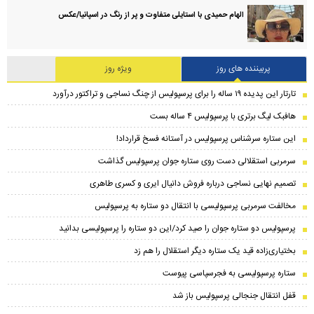
الهام حمیدی با استایلی متفاوت و پر از رنگ در اسپانیا/عکس
پربیننده های روز
ویژه روز
تارتار این پدیده ۱۹ ساله را برای پرسپولیس از چنگ نساجی و تراکتور درآورد
هافبک لیگ برتری با پرسپولیس ۴ ساله بست
این ستاره سرشناس پرسپولیس در آستانه فسخ قرارداد!
سرمربی استقلالی دست روی ستاره جوان پرسپولیس گذاشت
تصمیم نهایی نساجی درباره فروش دانیال ایری و کسری طاهری
مخالفت سرمربی پرسپولیسی با انتقال دو ستاره به پرسپولیس
پرسپولیس دو ستاره جوان را صید کرد/این دو ستاره را پرسپولیسی بدانید
بختیاری‌زاده قید یک ستاره دیگر استقلال را هم زد
ستاره پرسپولیسی به فجرسپاسی پیوست
قفل انتقال جنجالی پرسپولیس باز شد