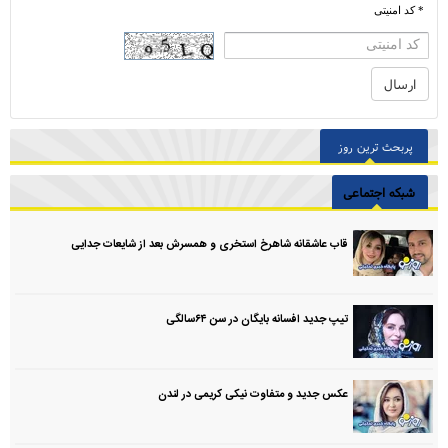
* کد امنیتی
پربحث ترین روز
شبکه اجتماعی
قاب عاشقانه شاهرخ استخری و همسرش بعد از شایعات جدایی
تیپ جدید افسانه بایگان در سن ۶۴سالگی
عکس جدید و متفاوت نیکی کریمی در لندن