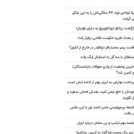
لیلا اوتادی تولد ۴۳ سالگی‌اش را به این شکل
 گرفت
ازگشت برانکو ایوانکوویچ به دنیای فوتبال!
ر بغداد تقریبا حکومت نظامی برقرار شد!
قامت پسر محمدباقر ذوالقدر در خارج از کشور؟
ستقلال با سه گل به استقبال لیگ رفت
خرین وضعیت از واریز معوقات بازنشستگان/
ع تامین شد؟
رداخت عوارض به ایران بهتر از ادامه تنش است
ودتان را خلع لباس کنید، بعدش فحش بدهید و
 بگویید
ایعه پرسپولیسی شدن احمد نور با این عکس
ن یافت
لسه مهم ترامپ و بن سلمان درباره ایران
یس‌بک محمدرضا گلزار به کریس رونالدو!