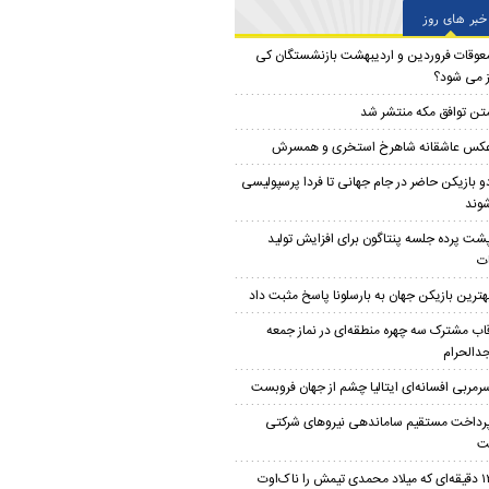
خبر های روز
عوقات فروردین و اردیبهشت بازنشستگان کی
ز می شود؟
تن توافق مکه منتشر شد
کس عاشقانه شاهرخ استخری و همسرش
و بازیکن حاضر در جام جهانی تا فردا پرسپولیسی
وند
شت پرده جلسه پنتاگون برای افزایش تولید
ت
هترین بازیکن جهان به بارسلونا پاسخ مثبت داد
اب مشترک سه چهره منطقه‌ای در نماز جمعه
الحرام
رمربی افسانه‌ای ایتالیا چشم از جهان فروبست
رداخت مستقیم ساماندهی نیروهای شرکتی
ت
۱۲ دقیقه‌ای که میلاد محمدی تیمش را ناک‌اوت