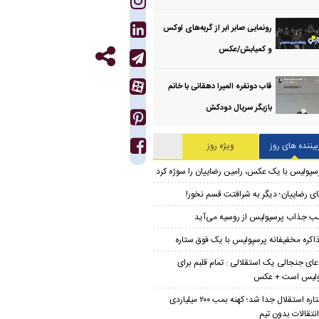
رونمایی صابر ابر از گربه‌های لوکس
و کمیابش/عکس
قاب دونفره المیرا دهقانی با خانم
بازیگر سریال دودکش
بیننده های روز
ویژه روز
سپولیس با یک عکس، رامین رضاییان را سوژه کرد
ای رضاییان؛ دیگر به شرافتت قسم نخور!
ب جذاب پرسپولیس از روسیه می‌آید
اکره مخفیفانه پرسپولیس با یک فوق ستاره
عای جنجالی یک استقلالی : تمام قلبم برای
ولیس است + عکس
ستاره استقلال جدا شد؛ کهنه بمب ۲۰۰ میلیاردی
انتقالات بدون تیم