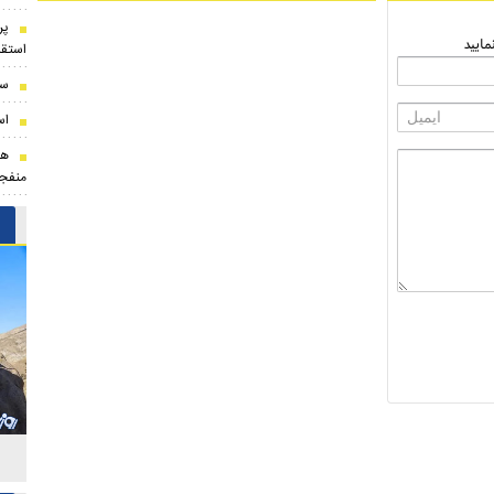
پر
ایید
استقل
سر
اس
هو
منفجر