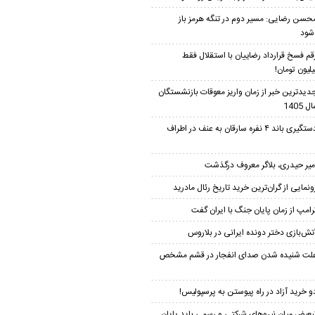
حسن رضایی: مسیر دوم در تنگه هرمز باز
شود
قم فسخ قرارداد رضاییان با استقلال فقط
دیدترین خبر از زمان واریز معوقات بازنشستگان
 1405
دستگیری باند ۴ نفره سارقان به عنف در اطراف
میر حیدری، بلاگر معروف درگذشت
ونمایی از گران‌ترین خرید تاریخ رئال مادرید
رامپ از زمان پایان جنگ با ایران گفت
تش‌بازی دختر دونده ایرانی در بلاروس
لت شنیده شدن صدای انفجار در قشم مشخص
و خرید آزاد در راه پیوستن به پرسپولیس!
بعیض میان نیروهای شرکتی و رسمی باید پایان