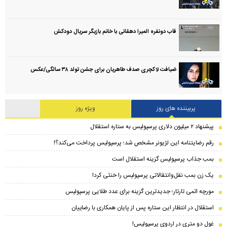
قاب دونفره المیرا دهقانی با خانم بازیگر سریال دودکش
ضیافت لاکچری صدف طاهریان برای جشن تولد ۳۸ سالگی‌/عکس
پربیننده های روز
ویژه روز
پیشنهاد ۲ میلیون دلاری پرسپولیس به ستاره استقلال
رقم رضایتنامه این لژیونر مشخص شد؛ پرسپولیس پرداخت می‌کند؟!
بمب جذاب پرسپولیس گزینه استقلال است
یک زن بمب نقل‌وانتقالاتی پرسپولیس را خنثی کرد!
مورچه اتمی تارتار؛ جدیدترین گزینه برای عدد طلایی پرسپولیس
استقلال در انتظار این ستاره پس از پایان همکاری با رضاییان
غول دو متری در اردوی پرسپولیس!