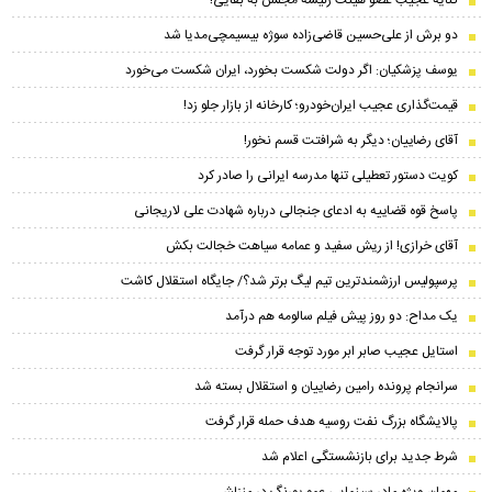
کنایه عجیب عضو هیئت رئیسه مجلس به بقایی!
دو برش از علی‌حسین‌ قاضی‌زاده سوژه بیسیمچی‌مدیا شد
یوسف پزشکیان: اگر دولت شکست بخورد، ایران شکست می‌خورد
قیمت‌گذاری عجیب ایران‌خودرو؛ کارخانه از بازار جلو زد!
آقای رضاییان؛ دیگر به شرافتت قسم نخور!
کویت دستور تعطیلی تنها مدرسه ایرانی را صادر کرد
پاسخ قوه قضاییه به ادعای جنجالی درباره شهادت علی لاریجانی
آقای خرازی! از ریش سفید و عمامه سیاهت خجالت بکش
پرسپولیس ارزشمندترین تیم لیگ برتر شد؟/ جایگاه استقلال کاشت
یک مداح: دو روز پیش فیلم سالومه هم درآمد
استایل عجیب صابر ابر مورد توجه قرار گرفت
سرانجام پرونده رامین رضاییان و استقلال بسته شد
پالایشگاه بزرگ نفت روسیه هدف حمله قرار گرفت
شرط جدید برای بازنشستگی اعلام شد