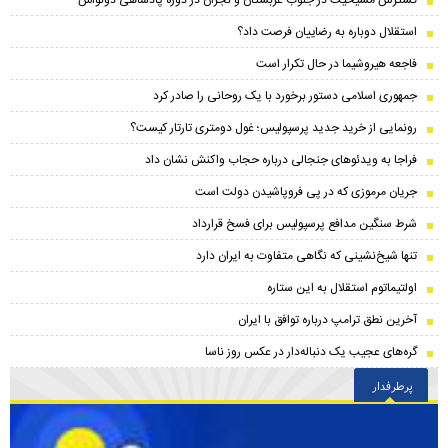
گسترش مسیحیت در جنوب عربستان و نجران در دورهٔ پادشاهی ذونواس
استقلال دوباره به رضاییان فرصت داد؟
فاجعه هیروشیما در حال تکرار است
جمهوری اسلامی دستور برخورد با یک روحانی را صادر کرد
رونمایی از خرید جدید پرسپولیس؛ غول دومتری تارتار کیست؟
فراجا به ویدئوهای جنجالی درباره حجاب واکنش نشان داد
جریان مرموزی که در پی فروپاشیدن دولت است
شرط سنگین مدافع پرسپولیس برای فسخ قرارداد
تنها شیخ‌نشینی که نگاهی متفاوت به ایران دارد
اولتیماتوم استقلال به این ستاره
آخرین نطق ترامپ درباره توافق با ایران
گره‌های عجیب یک دنباله‌دار در عکس روز ناسا
پرطرفدار