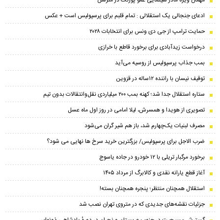
مهمان ویژه مادر سینمایی عمو پورنگ در منزلش
ادعای جنجالی یک استقلالی : تمام قلبم برای پرسپولیس است + عکس
حمایت ترامپ از جی دی ونس برای انتخابات ۲۰۲۸
درخواست زیدآبادی برای برخورد قاطع با خرازی
بمب جذاب پرسپولیس از روسیه می‌آید
توقیف نیسان با راننده ۱۲ساله در قزوین
ستاره استقلال جدا شد؛ کهنه بمب ۲۰۰ میلیاردی نقل‌وانتقالات بدون تیم
تصویری از هویدا و همسرش، لیلا امامی در روز اول ماه عسل
مصرف لبنیات یک‌چهارم شد، باز هم شیر گران می‌شود
ضرب الاجل برای پرسپولیس/ بزرگترین خرید سرخ ها نهایی می شود؟
برخورد مرگبار تریلی با ۱۲ خودرو در جاده یاسوج
آغاز قطع یارانه نقدی و کالابرگ از مرداد ۱۴۰۵
استقلال همچنان منتظر؛ پنجره همچنان بسته!
جزئیات نقشه‌های جدیدی که در متروی تهران نصب شد