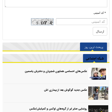
* کد امنیتی
پربحث ترین روز
شبکه اجتماعی
عکس‌های احساسی همایون شجریان و دخترش یاسمین
عکس جدید گوگوش بعد از بیماری اش
رونمایی صابر ابر از گربه‌های لوکس و کمیابش/عکس