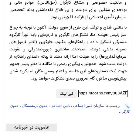
و مالکیت خصوصی و مشاع کارگران (حق‌الناس)، موانع مالی و
بودجه‌ای سنگین برای دولت، و بی‌اطلاع نگه‌داشتن بدنه تخصصی
سازمان تأمین اجتماعی از فرآیند اکچوئری بود.
با منتفی شدن و توقف این طرح از سوی دولت، اکنون با توجه به چراغ
سبز رئیس هیئت امنا، تشکل‌های کارگری و کارفرمایی باید فوراً کارگروه
مشترکی تشکیل داده و راهکارهای مکتوب جایگزین (نظیر فرمول‌های
تسویه بدهی دولت، اصلاحات ساختاری درون‌صندوقی و تقویت
سرمایه‌گذاری‌ها) را به هیئت امنا ارائه دهند تا بهانه «فقدان راهکار» از
دولت سلب شود. همچنین، پیگیری رسمی با مکاتبه با دفتر رئیس‌جمهور
جهت ثبت دستاوردهای این جلسه و اعلام رسمیِ «کان لم یکن» شدن
پیش‌نویس مذکور، گام ضروری بعدی تشکل‌ها خواهد بود.
https://roozno.com/003AZF
کپی لینک
برچسب ها:
سازمان تامین اجتماعی
،
تامین اجتماعی
،
حقوق بازنشستگان
،
حقوق
کارگران