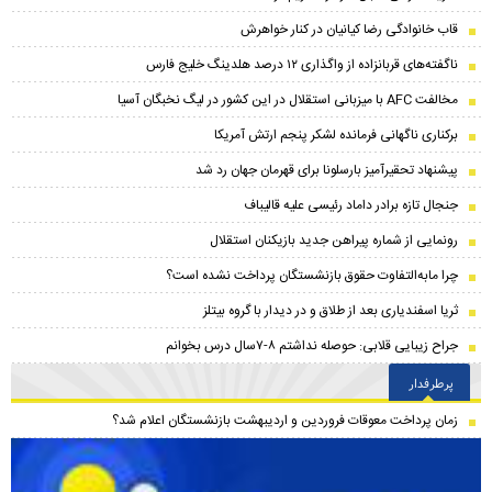
قاب خانوادگی رضا کیانیان در کنار خواهرش
ناگفته‌های قربانزاده از واگذاری ۱۲ درصد هلدینگ خلیج فارس
مخالفت AFC با میزبانی استقلال در این کشور در لیگ نخبگان آسیا
برکناری ناگهانی فرمانده لشکر پنجم ارتش آمریکا
پیشنهاد تحقیرآمیز بارسلونا برای قهرمان جهان رد شد
جنجال تازه برادر داماد رئیسی علیه قالیباف
رونمایی از شماره پیراهن جدید بازیکنان استقلال
چرا مابه‌التفاوت حقوق بازنشستگان پرداخت نشده است؟
ثریا اسفندیاری بعد از طلاق و در دیدار با گروه بیتلز
جراح زیبایی قلابی: حوصله نداشتم ۸-۷سال درس بخوانم
پرطرفدار
زمان پرداخت معوقات فروردین و اردیبهشت بازنشستگان اعلام شد؟