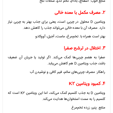
منابع خوب: اسفناج، بادام، تخم کدو، شکلات تلخ
۲. مصرف مکمل با معده خالی
ویتامین D محلول در چربی است، یعنی برای جذب بهتر به چربی نیاز
دارد. مصرف آن با معده خالی می‌تواند جذب را کاهش دهد.
بهتر است همراه با: تخم‌مرغ، ماست، آجیل، آووکادو
۳. اختلال در ترشح صفرا
صفرا به هضم چربی‌ها کمک می‌کند. اگر تولید یا جریان آن ضعیف
باشد، جذب ویتامین D هم کاهش می‌یابد.
راهکار: مصرف چربی‌های سالم، فیبر کافی و نوشیدن آب
۴. کمبود ویتامین K۲
ویتامین D به جذب کلسیم کمک می‌کند، اما این ویتامین K۲ است که
کلسیم را به سمت استخوان‌ها هدایت می‌کند.
منابع: پنیر، زرده تخم‌مرغ