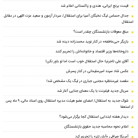
قیمت برنج ایرانی، هندی و پاکستانی اعلام شد
جدال حساس لیگ نخبگان آسیا برای استقلال/ سردار آزمون و سعید عزت اللهی در مقابل
استقلال
مبلغ معوقات بازنشستگان چقدر است؟
بازیگر «بی‌عاطفه» در کنار نوید محمدزاده دیده شد
داروخانه‌ها وزیر اقتصاد و خانواده‌اش را تحریم کنند
آقای علی تاجرنیا؛ حال استقلال خوب است اما تو باور نکن!
عکس شاد سپند امیرسلیمانی در کنار پسرش
مقصد غیرمنتظره مجتبی جباری در لیگ یک مشخص شد!
سریال جدید فیلم‌نت با یک معمای جنایی آغاز شد
شوک جدید به استقلال/ امضای عضو هیئت مدیره استقلال روی اسناد مالی، ۹ ماه پس
از استعفا
دیدار هفته ابتدایی استقلال کجا برگزار می‌شود؟
اعلام نحوه محاسبه جدید حقوق بازنشستگان
آمریکا صرافی «آبان تتر» را تحریم کرد