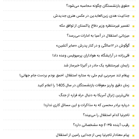
حقوق بازنشستگان چگونه محاسبه می‌شود؟
جذابیت هدی زین‌العابدین در عکس هنری جدیدش
تفسیر غیرمنتظره وزیر دفاع پاکستان از توافق مکه
میزبانی استقلال در آسیا به امارات می‌رسد؟
گوگوش در ۱۲سالگی و در کنار پدرش «صابر آتشین»
قلی‌زاده در آرایشگاه به هواداران پرسپولیس وعده داد!
زایمان غیرمنتظره یک مادر در آلبرتا خبرساز شد
پیغام تند سرمربی تیم ملی به ستاره استقلال: احمق بودم بردمت جام جهانی!
زمان دقیق واریز معوقات بازنشستگان در سال 1405 را اعلام کنید
عالی‌ترین ژنرال آمریکا به دنبال «راه فرار» از جنگ
درباره برادر محسن که به مذاکرات و این مسائل کاری ندارد!
تاجرنیا کدام استقلال را می‌بیند؟
رقیب آینده F-۳۵ چه مشخصاتی دارد؟
پیام معنادار تاجرنیا پس از جدایی رامین از استقلال