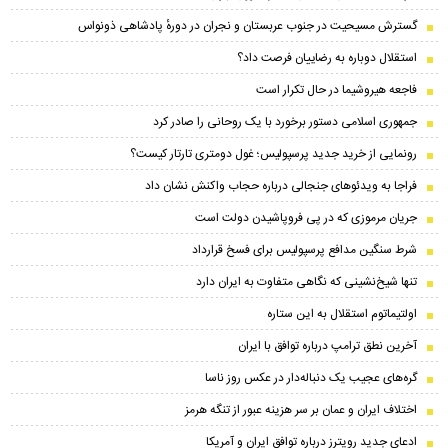
گسترش مسیحیت در جنوب عربستان و نجران در دورهٔ پادشاهی ذونواس
استقلال دوباره به رضاییان فرصت داد؟
فاجعه هیروشیما در حال تکرار است
جمهوری اسلامی دستور برخورد با یک روحانی را صادر کرد
رونمایی از خرید جدید پرسپولیس؛ غول دومتری تارتار کیست؟
فراجا به ویدئوهای جنجالی درباره حجاب واکنش نشان داد
جریان مرموزی که در پی فروپاشیدن دولت است
شرط سنگین مدافع پرسپولیس برای فسخ قرارداد
تنها شیخ‌نشینی که نگاهی متفاوت به ایران دارد
اولتیماتوم استقلال به این ستاره
آخرین نطق ترامپ درباره توافق با ایران
گره‌های عجیب یک دنباله‌دار در عکس روز ناسا
اختلاف ایران و عمان بر سر هزینه عبور از تنگه هرمز
ادعای جدید رویترز درباره توافق ایران و آمریکا