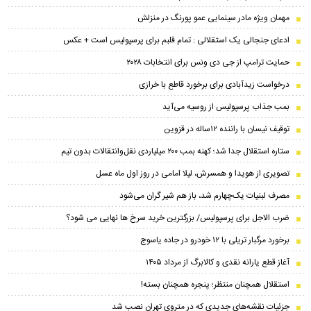
مهمان ویژه مادر سینمایی عمو پورنگ در منزلش
ادعای جنجالی یک استقلالی : تمام قلبم برای پرسپولیس است + عکس
حمایت ترامپ از جی دی ونس برای انتخابات ۲۰۲۸
درخواست زیدآبادی برای برخورد قاطع با خرازی
بمب جذاب پرسپولیس از روسیه می‌آید
توقیف نیسان با راننده ۱۲ساله در قزوین
ستاره استقلال جدا شد؛ کهنه بمب ۲۰۰ میلیاردی نقل‌وانتقالات بدون تیم
تصویری از هویدا و همسرش، لیلا امامی در روز اول ماه عسل
مصرف لبنیات یک‌چهارم شد، باز هم شیر گران می‌شود
ضرب الاجل برای پرسپولیس/ بزرگترین خرید سرخ ها نهایی می شود؟
برخورد مرگبار تریلی با ۱۲ خودرو در جاده یاسوج
آغاز قطع یارانه نقدی و کالابرگ از مرداد ۱۴۰۵
استقلال همچنان منتظر؛ پنجره همچنان بسته!
جزئیات نقشه‌های جدیدی که در متروی تهران نصب شد