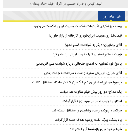
لیندا کیانی و فرزاد حسنی در اکران فیلم «ماه پنهان»
خبر های روز
یوسف پزشکیان: اگر دولت شکست بخورد، ایران شکست می‌خورد
قیمت‌گذاری عجیب ایران‌خودرو؛ کارخانه از بازار جلو زد!
آقای رضاییان؛ دیگر به شرافتت قسم نخور!
کویت دستور تعطیلی تنها مدرسه ایرانی را صادر کرد
پاسخ قوه قضاییه به ادعای جنجالی درباره شهادت علی لاریجانی
آقای خرازی! از ریش سفید و عمامه سیاهت خجالت بکش
پرسپولیس ارزشمندترین تیم لیگ برتر شد؟/ جایگاه استقلال کاشت
یک مداح: دو روز پیش فیلم سالومه هم درآمد
استایل عجیب صابر ابر مورد توجه قرار گرفت
سرانجام پرونده رامین رضاییان و استقلال بسته شد
پالایشگاه بزرگ نفت روسیه هدف حمله قرار گرفت
شرط جدید برای بازنشستگی اعلام شد