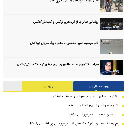
عکس جدید گوگوش بعد از بیماری اش
رونمایی صابر ابر از گربه‌های لوکس و کمیابش/عکس
قاب دونفره المیرا دهقانی با خانم بازیگر سریال دودکش
ضیافت لاکچری صدف طاهریان برای جشن تولد ۳۸ سالگی‌/عکس
پربیننده های روز
ویژه روز
پیشنهاد ۲ میلیون دلاری پرسپولیس به ستاره استقلال
یاغی پرسپولیس از روی استقلال رد شد
این ستاره محبوب به پرسپولیس برگشت
رقم رضایتنامه این لژیونر مشخص شد؛ پرسپولیس پرداخت می‌کند؟!