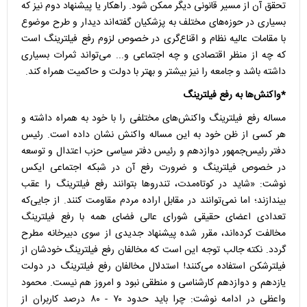
تحقق آن از مسیر قانونی دیگر ممکن شود. راهکار یا پیشنهاد دوم نیز که
بسیاری در حوزه‌های مختلف به پزشکیان گفته‌اند دیدار و طرح موضوع
با مقامات عالیه نظام و اقناع‌گری در خصوص لزوم رفع فیلترینگ است
که چه از منظر اقتصادی و چه اجتماعی و... می‌تواند ثمرات بسیاری
داشته باشد و جامعه را نیز بیشتر و بهتر با دولت و حاکمیت همراه کند.
*واکنش‌‌ها به رفع فیلترینگ
مساله رفع فیلترینگ واکنش‌های مختلفی را با خود به همراه داشته و
هر کسی از ظن خود به این مساله واکنش نشان داده است. رئیس
دفتر رئیس‌جمهور دوازدهم و رئیس دفتر سیاسی حزب اعتدال و توسعه
در خصوص فیلترینگ و ضرورت رفع آن در شبکه اجتماعی ایکس
نوشت: «شاید در کوتاه‌مدت، تندروها بتوانند رفع فیلترینگ را عقب
بیندازند؛ اما نمی‌توانند در مقابل اراده مردم مقاومت کنند. از جایی‌که
تعدادی اعضای حقیقی شورای عالی فضای همه با رفع فیلترینگ
مخالفت کرده‌اند، مقرر شده پیشنهاد جدیدی از سوی دبیرخانه مطرح
گردد. نکته جالب توجه این است که مخالفان رفع فیلترینگ خودشان از
فیلترشکن استفاده می‌کنند! استدلال مخالفان رفع فیلترینگ در دولت
یازدهم و دوازدهم کارشناسی و منطقی نبود و امروز هم نیست. محمود
واعظی در ادامه نوشت: چرا باید حدود ۷۰ - ۸۰ درصد کاربران از