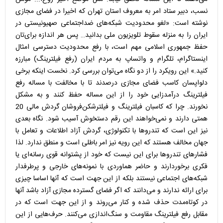
نسب، دبیر ستاد امر به معروف استان تهران که اخیرا در فضای مجازی
نوشته است: ‌«لغو محدودیت شبکه‌های ضداجتماعی صهیونیستی در
ایران را به منزله سقوط تلویزیون ملی بدانید… پس هر اندازه برای‌تان
حفظ جمهوری اسلامی مهم است، با رفع محدودیت دسترسی امثال
اینستاگرام، تلگرام و واتساپ به مردم ایران (رفع‌ فیلترینگ) مبارزه
کنید.» این رویکرد را از دو نگاه می‌توان بررسی کرد. نخست اینکه برخی
دلواپسان کاسب فضای مجازی درصدند تا با مخالفت با مساله رفع
فیلترینگ درآمدزایی خود را از این مساله حفظ کنند و به مشکل
نخورند. چرا که کاسبان فیلترینگ و فیلترشکن‌فروشان گردش مالی 20
همتی دارند و نمی‌خواهند این رقم دستخوش آسیب شود. نگاه بعدی
نیز این است که تندروها با تکنولوژی، گردش آزاد اطلاعات و تعامل با
جهان مخالف هستند که این رویه نیز امر باطلی است و منطق ندارد. لذا
فشارهای تندروها برای این نیست که خود از پشتوانه قوی رسانه‌ای یا
فکری برخوردارند و حاضر هماوردی با نمونه‌های خارجی و پرطرفدار
شبکه‌های اجتماعی نیستند بلکه از این جهت است که آنها اساسا چیزی
برای ارائه ندارند و می‌دانند که اگر فضای گسترده مجازی آزاد باشد آنها
در کوتاه‌مدت حذف شده و کنار می‌روند و از این جهت است که در
مقابل رفع فیلترینگ مقاومت و سنگ‌اندازی می‌کنند. حرف‌هایی از این