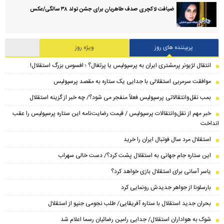
ضیافت لاکچری صدف طاهریان برای جشن تولد ۳۸ سالگی‌/عکس
پربیننده های روز
ویژه روز
انتقال لژیونر پرمشتری ایران به پرسپولیس یا پرتغال؟ ؛ افسوس بزرگ استقلال!
موافقت سرمربی استقلالی با جدایی یک ستاره به مقصد پرسپولیس
بمب نقل‌وانتقالاتی پرسپولیس فعلاً منفجر می شود؟/ چه خبر از گزینه استقلال
خبر مهم از نقل‌وانتقالات پرسپولیس / قیمت رضایت‌نامه این ستاره پرسپولیس را عقب
انداخت
استقلال مرد سال فوتبال ایران را خرید
این ستاره جام جهانی به استقلال پشت کرد؟/ دست خالی سهراب
یاسر آسانی برای استقلال بازی خواهد کرد؟
بارسلونا از جواهر جدیدش رونمایی کرد
بحران جدید استقلال با ستاره آفریقایی/ طلب نجومی جنپو از استقلال
شوک به هواداران استقلال/ جدایی رامین رضائیان رسما اعلام شد