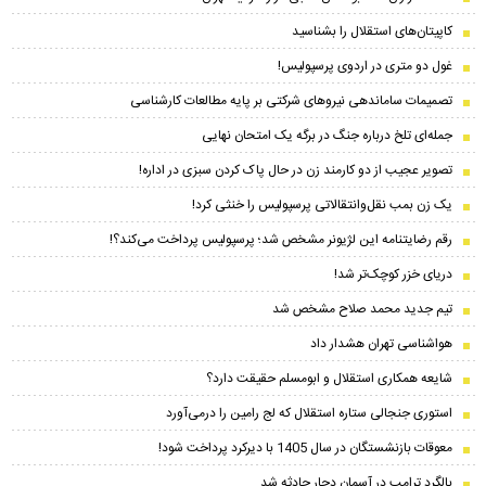
کاپیتان‌های استقلال را بشناسید
غول دو متری در اردوی پرسپولیس!
تصمیمات ساماندهی نیروهای شرکتی بر پایه مطالعات کارشناسی
جمله‌ای تلخ درباره جنگ در برگه یک امتحان نهایی
تصویر عجیب از دو کارمند زن در حال پاک کردن سبزی در اداره!
یک زن بمب نقل‌وانتقالاتی پرسپولیس را خنثی کرد!
رقم رضایتنامه این لژیونر مشخص شد؛ پرسپولیس پرداخت می‌کند؟!
دریای خزر کوچک‌تر شد!
تیم جدید محمد صلاح مشخص شد
هواشناسی تهران هشدار داد
شایعه همکاری استقلال و ابومسلم حقیقت دارد؟
استوری جنجالی ستاره استقلال که لج رامین را درمی‌آورد
معوقات بازنشستگان در سال 1405 با دیرکرد پرداخت شود!
بالگرد ترامپ در آسمان دچار حادثه شد