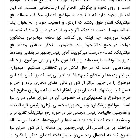
چند که دولت معتقد است که این شورا با کلیات رفع فیلترینگ موافق
است و روی نحوه و چگونگی انجام آن ان‌قلت‌هایی هست، اما این
احتمال وجود دارد که با توجه به مواضع اعضای مخالف، مساله رفع
فیلترینگ آنقدر طول بکشد که ارزش و اهمیت خود را به عنوان یک
مطالبه مهم از دست بدهدکه اگر چنین نبود، در طول 3 ماه گذشته، به
نتیجه می‌رسید. چه اینکه روز گذشته نیز فاطمه مهاجرانی سخنگوی
دولت در جمع دانشجویان در خصوص تحقق نیافتن وعده رفع
فیلترینگ، گفت: «درست می‌گویید؛ آقای رئیس‌جمهور در بعضی وعده‌ها
هنوز به موفقیت نرسیده‌اند و واقعا قبول داریم و این موضوع از جمله
وعده‌هایی است که در حال تلاش برای تحققش هستیم. امیدوارم
بتوانیم وعده‌ها را محقق کنیم.» لذا به نظر می‌رسد که پزشکیان باید این
موضوع را در جایی فراتر از شورای عالی فضای مجازی برده و حل و
فصل کند. پیشنهاد یا به بیان بهتر راهکار نخست که می‌توان مطرح کرد
طرح موضوع و تصمیم‌گیری در خصوص آن در شورای عالی سران قوا
است. مواضع پزشکیان؛ رئیس‌جمهور؛ محسنی اژه‌ای؛ رئیس قوه قضائیه
و همچنین قالیباف، رئیس مجلس نیز در حوزه رفع فیلترینگ تقریبا برابر
و مشابه است که با توجه به بایسته‌ها و ضرورت‌ها، همه با این مساله
موافقند. بر این اساس اگر رئیس‌جمهور این مساله را در شورا سران قوا
مطرح کند به احتمال زیاد می‌تواند موافقت اعضای دیگر را بگیرد تا