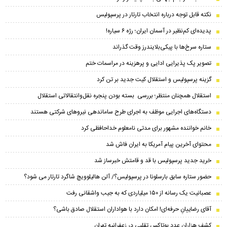
نکته قابل توجه درباره انتخاب تارتار در پرسپولیس
پدیده‌ای کم‌نظیر در آسمان ایران؛ رژه ۶ سیاره!
ستاره سرخ‌ها با پیکی‌بلایندرز وقت گذراند
تصویر پک پذیرایی ادایی و پرهزینه در مراسمات ختم
گزینه پرسپولیس و استقلال کیت جدید بر تن کرد
استقلال همچنان منتظر؛ بررسی بسته بودن پنجره نقل‌وانتقالاتی استقلال
دستگاه‌های اجرایی موظف به اجرای طرح ساماندهی نیروهای شرکتی هستند
خانم خواننده مشهور برای مدتی نامعلوم خداحافظی کرد
محتوای آخرین پیام آمریکا به ایران فاش شد
خرید جدید پرسپولیس با قد و قامتش خبرساز شد
حضور ستاره سابق بارسلونا در پرسپولیس؟/ آلن هالیلوویچ شاگرد تارتار می شود؟
عصبانیت یک رسانه از ۱۵۰ میلیاردی که به جیب واشقانی رفت
آقای رضاییانِ حرفه‌ای! امکان دارد با هواداران استقلال صادق باشی؟
کشف هزاران عدد بوتاکس تقلبی در زعفرانیه تهران