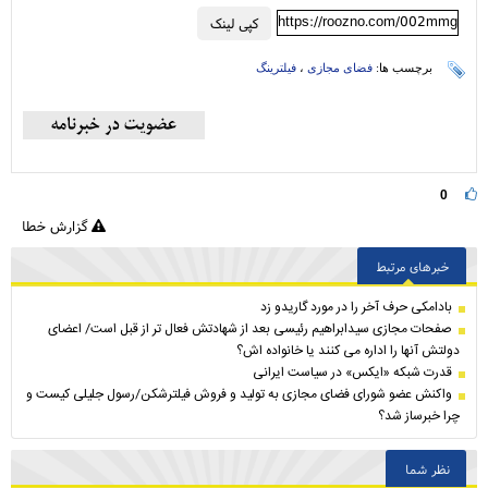
https://roozno.com/002mmg
کپی لینک
برچسب ها:
فضای مجازی
،
فیلترینگ
0
گزارش خطا
خبرهای مرتبط
بادامکی حرف آخر را در مورد گاریدو زد
صفحات مجازی سیدابراهیم رئیسی بعد از شهادتش فعال تر از قبل است/ اعضای
دولتش آنها را اداره می کنند یا خانواده اش؟
قدرت شبکه «ایکس» در سیاست ایرانی
واکنش عضو شورای فضای مجازی به تولید و فروش فیلترشکن/رسول جلیلی کیست و
چرا خبرساز شد؟
نظر شما