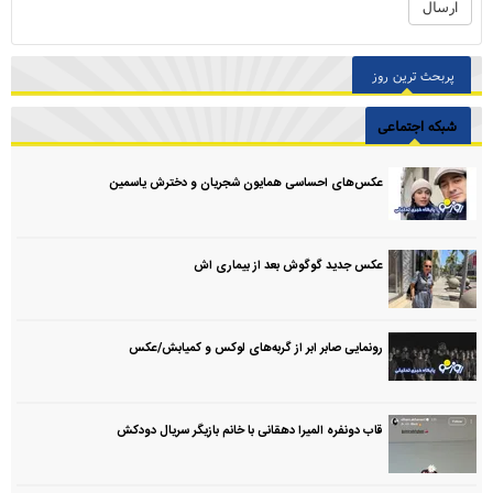
پربحث ترین روز
شبکه اجتماعی
عکس‌های احساسی همایون شجریان و دخترش یاسمین
عکس جدید گوگوش بعد از بیماری اش
رونمایی صابر ابر از گربه‌های لوکس و کمیابش/عکس
قاب دونفره المیرا دهقانی با خانم بازیگر سریال دودکش