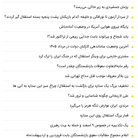
پژمان جمشیدی به زیر خاکی می‌رسد؟
از سردار آزمون تا نورافکن و خلیفه؛ کدام بازیکنان پشت پنجره بسته استقلال گیر کردند؟
پایگاه نیروی هوایی آمریکا در وضعیت آماده‌باش
باند شجاع و بیرانوند باعث جدایی ربیعی از تراکتور شد؟!
آخرین وضعیت ساماندهی کارکنان دولت در مرداد ۱۴۰۵
مشتری خارجی برای وینگر استقلال که در جنگ ایران را ترک کرد
رقم مابه‌التفاوت معوقات بازنشستگان چقدر است؟
زن بلاکر معروف موجب قتل مداح تهرانی شد
تخفیف بزرگ یک ستاره برای بازگشت به استقلال/ چراغ سبز این ستاره به آبی ها
علی لاریجانی چگونه شناسایی و ترور شد؟
مرندی: ایران عوارض تنگه هرمز را می‌گیرد
قمار بزرگ استقلال روی این ستاره
یک تکذیبیه در خصوص ۹ اسفند و حمله به بیت رهبری
اعلام مجموع مطالبات معوق بازنشستگان بابت فروردین و اردیبهشت‌ماه