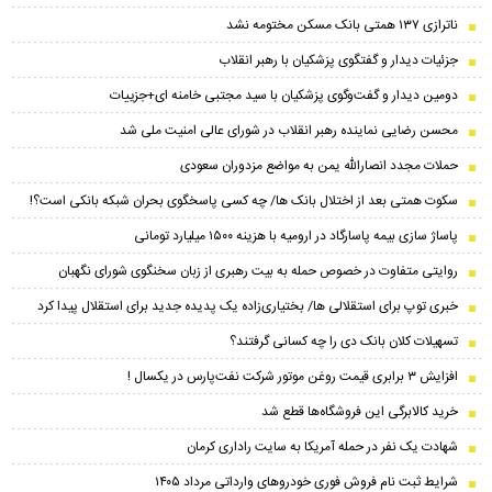
ناترازی ۱۳۷ همتی بانک مسکن مختومه نشد
جزئیات دیدار و گفتگوی پزشکیان با رهبر انقلاب
دومین دیدار و گفت‌وگوی پزشکیان با سید مجتبی خامنه ای+جزییات
محسن رضایی نماینده رهبر انقلاب در شورای عالی امنیت ملی شد
حملات مجدد انصارالله یمن به مواضع مزدوران سعودی
سکوت همتی بعد از اختلال بانک ها/ چه کسی پاسخگوی بحران شبکه بانکی است؟!
پاساژ سازی بیمه پاسارگاد در ارومیه با هزینه ۱۵۰۰ میلیارد تومانی
روایتی متفاوت در خصوص حمله به بیت رهبری از زبان سخنگوی شورای نگهبان
خبری توپ برای استقلالی ها/ بختیاری‌زاده یک پدیده جدید برای استقلال پیدا کرد
تسهیلات کلان بانک دی را چه کسانی گرفتند؟
افزایش ۳ برابری قیمت روغن موتور شرکت نفت‌پارس در یکسال !
خرید کالابرگی این فروشگاه‌ها قطع شد
شهادت یک نفر در حمله آمریکا به سایت راداری کرمان
شرایط ثبت نام فروش فوری خودرو‌های وارداتی مرداد ۱۴۰۵