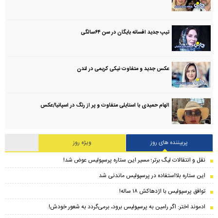
تیپ جدید افسانه بایگان در سن ۶۴سالگی
عکس جدید و متفاوت نیکی کریمی در لندن
الهام حمیدی با استایلی متفاوت و پر از رنگ در اسپانیا/عکس
پربیننده های روز
ویژه روز
نقل و انتقالات لیگ برتر؛ مسیر این ستاره پرسپولیس عوض شد!
این ستاره بلااستفاده در پرسپولیس ماندنی شد
توافق پرسپولیس با اژدهاکش ۱۸ ساله!
ادموند اختر: اگر رامین به پرسپولیس برود، برمی‌گردد به شعور خودش!