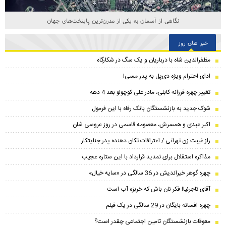
نگاهی از آسمان به یکی از مدرن‌ترین پایتخت‌های جهان
خبر های روز
مظفرالدین شاه با درباریان و یک سگ در شکارگاه
ادای احترام ویژه دی‌پل به پدر مسی!
تغییر چهره فرزانه کابلی، مادر علی کوچولو بعد 4 دهه
شوک جدید به بازنشستگان بانک رفاه با این فرمول
اکبر عبدی و همسرش، معصومه قاسمی در روز عروسی شان
راز غیبت زن تهرانی / اعترافات تکان دهنده پدر جنایتکار
مذاکره استقلال برای تمدید قرارداد با این ستاره عجیب
چهره گوهر خیراندیش در 36 سالگی در «سایه خیال»
آقای تاجرنیا! فکر نان باش که خربزه آب است
چهره افسانه بایگان در 29 سالگی در یک فیلم
معوقات بازنشستگان تامین اجتماعی چقدر است؟