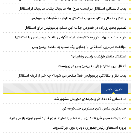
بمب تابستانی استقلال در لیست سرخ ها/ هایجک پشت هایجک از استقلال
واکنش جنجالی ستاره محبوب استقلال و تارتار به شایعات پرسپولیس
تصمیم بختیاری‌زاده در خصوص جذب این ستاره پرسپولیس برای استقلال
خرید جدید سهراب در راه/ کنش‌های اینستاگرامی هافبک پرسپولیس با استقلال!
موافقت سرمربی استقلالی با جدایی یک ستاره به مقصد پرسپولیس
استقلال منتظر بازگشت رامین رضاییان؟
انتقال این ستاره جوان به پرسپولیس در بن‌بست
بمب نقل‌وانتقالاتی پرسپولیس فعلاً منفجر می شود؟/ چه خبر از گزینه استقلال
آخرین اخبار
ساختمانی که به‌خاطر پنجره‌های عجیبش مشهور شد
جدیدترین عکس لادن مستوفی جلب‌توجه کرد
عصبانیت حسین شریعتمداری از «تفاهم با عمان»: برای فرار دشمن کوچه باز می کنید
پروژه استعفای رئیس‌جمهوری دوباره روی میز تندروها