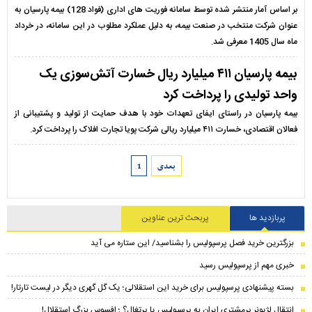
بر اساس آمار منتشر شده توسط سامانه فوریت های اداری (فواد 128) بیمه پارسیان به
عنوان شرکت منتخب در صنعت بیمه، به دلیل عملکرد مطلوب در این سامانه، در خرداد
ماه سال 1405 معرفی شد.
بیمه پارسیان ۴۱۱ میلیارد ریال خسارت آتش‌سوزی یک
واحد تولیدی را پرداخت کرد
بیمه پارسیان در راستای ایفای تعهدات خود با هدف حمایت از تولید و پشتیبانی از
فعالان اقتصادی، خسارت ۴۱۱ میلیارد ریالی شرکت پویا تجارت افلاک را پرداخت کرد.
بعدی
1
پربازدید ها
پربحث ترین عناوین
بزرگترین خرید فصل پرسپولیس را بشناسید/ این ستاره می آید
خبری مهم از پرسپولیس رسید
بسته پیشنهادی پرسپولیس برای خرید این استقلالی؛ یک گل گهری دیگر در لیست تارتار!
انتقال لژیونر پرمشتری ایران به پرسپولیس یا پرتغال؟ ؛ افسوس بزرگ استقلال!