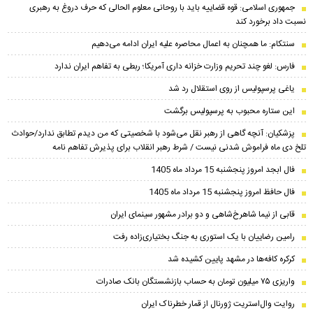
جمهوری اسلامی: قوه قضاییه باید با روحانی معلوم الحالی که حرف دروغ به رهبری
نسبت داد برخورد کند
سنتکام: ما همچنان به اعمال محاصره علیه ایران ادامه می‌دهیم
فارس: لغو چند تحریم وزارت خزانه داری آمریکا؛ ربطی به تفاهم ایران ندارد
یاغی پرسپولیس از روی استقلال رد شد
این ستاره محبوب به پرسپولیس برگشت
پزشکیان‌: آنچه گاهی از رهبر نقل می‌شود با شخصیتی که من دیدم تطابق ندارد/حوادث
تلخ دی ماه فراموش شدنی نیست / شرط رهبر انقلاب برای پذیرش تفاهم نامه
فال ابجد امروز پنجشنبه 15 مرداد ماه 1405
فال حافظ امروز پنجشنبه 15 مرداد ماه 1405
قابی از نیما شاهرخ‌شاهی و دو برادر مشهور سینمای ایران
رامین رضاییان با یک استوری به جنگ بختیاری‌زاده رفت
کرکره کافه‌ها در مشهد پایین کشیده شد
واریزی ۷۵ میلیون تومان به حساب بازنشستگان بانک صادرات
روایت وال‌استریت ژورنال از قمار خطرناک ایران