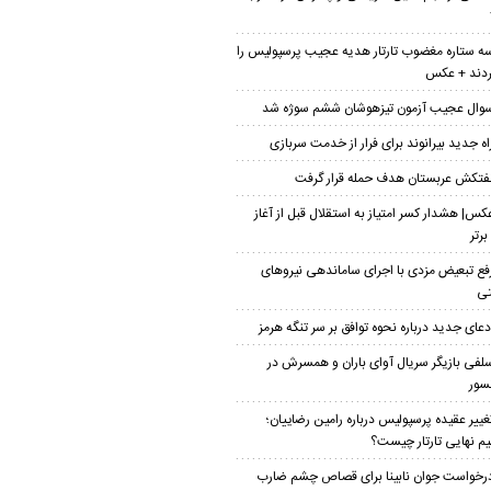
ه ستاره مغضوب تارتار هدیه عجیب پرسپولیس را
ردند + عکس
وال عجیب آزمون تیزهوشان ششم سوژه شد
اه جدید بیرانوند برای فرار از خدمت سربازی
فتکش عربستان هدف حمله قرار گرفت
کس| هشدار کسر امتیاز به استقلال قبل از آغاز
برتر
فع تبعیض مزدی با اجرای ساماندهی نیروهای
تی
دعای جدید درباره نحوه توافق بر سر تنگه هرمز
لفی بازیگر سریال آوای باران و همسرش در
سور
غییر عقیده پرسپولیس درباره رامین رضاییان؛
م نهایی تارتار چیست؟
رخواست جوان نابینا برای قصاص چشم ضارب