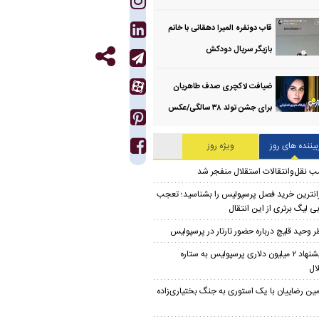
قاب دونفره المیرا دهقانی با خانم
بازیگر سریال دودکش
ضیافت لاکچری صدف طاهریان
برای جشن تولد ۳۸ سالگی‌/عکس
بیننده های روز
ویژه روز
ب نقل‌وانتقالات استقلال منفجر شد
انترین خرید فصل پرسپولیس را بشناسید؛ تعجب
ی لیگ برتری از این انتقال
ر وحید قلیچ درباره حضور تارتار در پرسپولیس
پیشنهاد ۲ میلیون دلاری پرسپولیس به ستاره
ال
مین رضاییان با یک استوری به جنگ بختیاری‌زاده