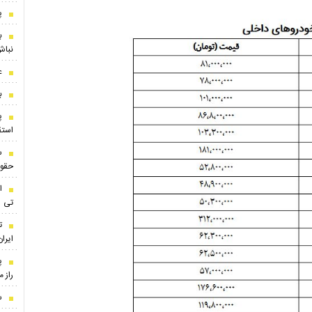
پ
ب
نباش
ع
ب
پ
استقلال
س
حقوق
ا
تی
ت
ایران
پ
راز 
س