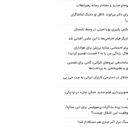
وستر جدید و معنادار رسانه رهبرانقلاب
رای دکتر بیرانوند؛ لااقل تو دلتنگ تماشاگران
!
کس پاییزی پویا امینی در وسط تابستان
ازیگر فیلم اخراجی‌ها با این عکس آفتابی شد
یام احساسی ستاره برزیلی برای هواداران
؛ زندگی من را به ۲ قسمت تقسیم کردید!
اماندهی نیروهای شرکتی، گامی برای تضمین
 و نظم‌بخشی به پرداخت‌ها
ختلال در دسترسی کاربران ایرانی به چت جی پی
صویربرداری فیلم جدید «جکی چان» در نزدیکی
شت پرده مذاکرات پرسپولیس برای این ستاره/
موفقیت این انتقال چیست؟
نگ مزار اکبر عبدی هم مسئله‌دار شد!