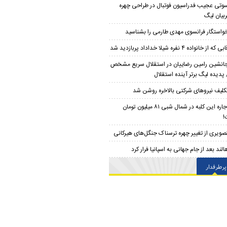
وتی عجیب فدراسیون فوتبال در طراحی چهره
بیان لیگ
واستگار فرانسوی مهدی طارمی را بشناسید
بی که از خانواده ۴ نفره شیلا خداداد پربازدید شد
انشین رامین رضاییان در استقلال سریع مشخص
پدیده لیگ برتر آینده استقلال
کلیف نیروهای شرکتی بالاخره روشن شد
اجاره این کلبه در شمال شبی ۸۱ میلیون تومان
!
صویری از تغییر چهره ترسناک جنگل‌های هیرکانی
الند بعد از جام جهانی به اسپانیا فرار کرد
پرطرفدار