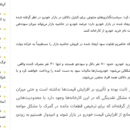
کربلا
س
رد: سیاست‌گذاری‌های متنوعی برای کنترل دلالان در بازار خودرو در نظر گرفته شده
رد ک
جاد شده در بازار خودرو دارد؛ عرضه خودرو در حاشیه بازار می‌تواند میزان سوددهی
س
ت نام خرید خودرو از کارخانه کنند.
ر
 که حاضریم تفاوت سود ایجاد شده در فروش حاشیه بازار را مستقیماً به خزانه دولت
ن
ع
لیگ 
او افزود: متصوریم که در شرایط فعلی از هر ۱۰۰ نفر ثبت نام کننده برای خرید خودرو، حدود ۷۰ نفر دلال و سودجو هستند و تنها ۳۰ نفر مصرف کننده واقعی
کلاتی می‌شود؛ خودروساز‌ها مالیات سود به دست آمده را پرداخت خواهند کرد و با
ر
شرک
 دلالان همه افراد متضرر می‌شوند.
ا
ثابت بوده و تأثیری بر افزایش قیمت‌ها نداشته است و حتی میزان
س
ه مشکل نقدینگی که در این کارخانه‌ها وجود دارد با محدودیت‌هایی
آسان
ر گرفته‌اند که برای ترخیص قطعات مانده در گمرک با مشکل مواجه
ت
 مانع از افزایش قیمت خودرو در بازار شوند و امیدوار هستیم به زودی
تصمی
د