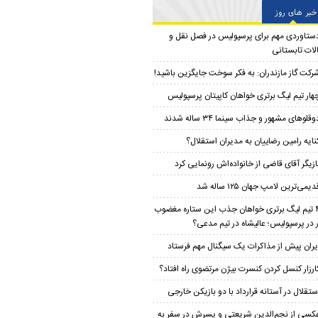
خبر های روز
ستاوردی مهم برای پرسپولیس در فصل نقل و
الات تابستانی
رکت گاز مازندران: به فکر سوخت جایگزین باشید!
هار تیم لیگ برتری خواهان کاپیتان پرسپولیس
وقلوهای مشهور و جذاب سینما ۳۴ ساله شدند
نایه رامین رضاییان به مدیران استقلال؟
ازیگر آقای قاضی از خانواده‌اش رونمایی کرد
دیمی‌ترین لامپ جهان ۱۲۵ ساله شد
۴ تیم لیگ برتری خواهان جذب این ستاره مغضوب
ار در پرسپولیس؛‌ عالیشاه در تیم مدعی؟
یران پیش از مذاکرات یک سیگنال مهم فرستاد
ارزار کنسل کردن کنسرت بیژن مرتضوی راه افتاد؟
ستقلال در آستانه قرارداد با دو بازیکن خارجی
کسی از نجم‌الدین شریعتی و پسرش در سفر به