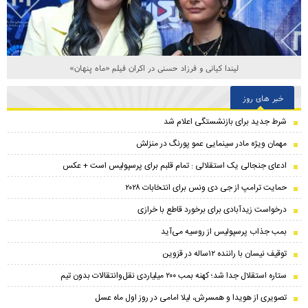
لیندا کیانی و فرزاد حسنی در اکران فیلم «ماه پنهان»
خبر های روز
شرط جدید برای بازنشستگی اعلام شد
مهمان ویژه مادر سینمایی عمو پورنگ در منزلش
ادعای جنجالی یک استقلالی : تمام قلبم برای پرسپولیس است + عکس
حمایت ترامپ از جی دی ونس برای انتخابات ۲۰۲۸
درخواست زیدآبادی برای برخورد قاطع با خرازی
بمب جذاب پرسپولیس از روسیه می‌آید
توقیف نیسان با راننده ۱۲ساله در قزوین
ستاره استقلال جدا شد؛ کهنه بمب ۲۰۰ میلیاردی نقل‌وانتقالات بدون تیم
تصویری از هویدا و همسرش، لیلا امامی در روز اول ماه عسل