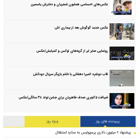
عکس‌های احساسی همایون شجریان و دخترش یاسمین
عکس جدید گوگوش بعد از بیماری اش
رونمایی صابر ابر از گربه‌های لوکس و کمیابش/عکس
قاب دونفره المیرا دهقانی با خانم بازیگر سریال دودکش
ضیافت لاکچری صدف طاهریان برای جشن تولد ۳۸ سالگی‌/عکس
پربیننده های روز
ویژه روز
پیشنهاد ۲ میلیون دلاری پرسپولیس به ستاره استقلال