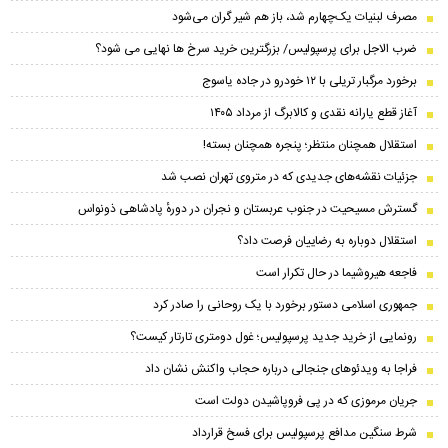
مصرف لبنیات یک‌چهارم شد، باز هم شیر گران می‌شود
ضرب الاجل برای پرسپولیس/ بزرگترین خرید سرخ ها نهایی می شود؟
برخورد مرگبار تریلی با ۱۲ خودرو در جاده یاسوج
آغاز قطع یارانه نقدی و کالابرگ از مرداد ۱۴۰۵
استقلال همچنان منتظر؛ پنجره همچنان بسته!
جزئیات نقشه‌های جدیدی که در متروی تهران نصب شد
گسترش مسیحیت در جنوب عربستان و نجران در دورهٔ پادشاهی ذونواس
استقلال دوباره به رضاییان فرصت داد؟
فاجعه هیروشیما در حال تکرار است
جمهوری اسلامی دستور برخورد با یک روحانی را صادر کرد
رونمایی از خرید جدید پرسپولیس؛ غول دومتری تارتار کیست؟
فراجا به ویدئوهای جنجالی درباره حجاب واکنش نشان داد
جریان مرموزی که در پی فروپاشیدن دولت است
شرط سنگین مدافع پرسپولیس برای فسخ قرارداد