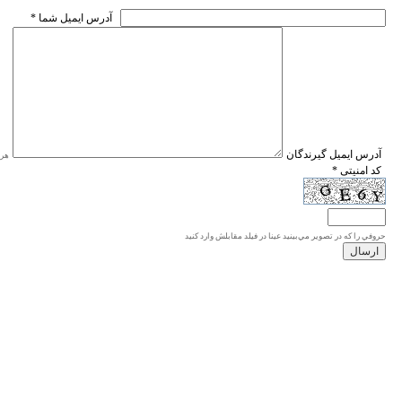
* آدرس ايميل شما
* آدرس ايميل گيرندگان
هر ی
* کد امنیتی
حروفي را كه در تصوير مي‌بينيد عينا در فيلد مقابلش وارد كنيد