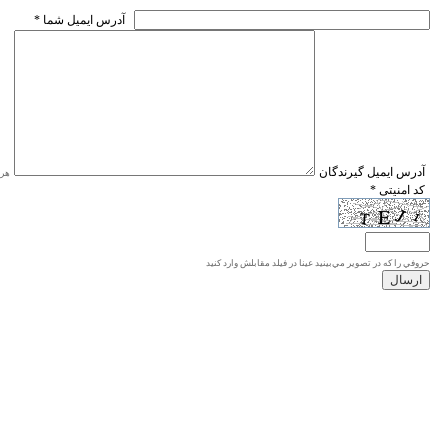
* آدرس ايميل شما
* آدرس ايميل گيرندگان
هر ی
* کد امنیتی
حروفي را كه در تصوير مي‌بينيد عينا در فيلد مقابلش وارد كنيد