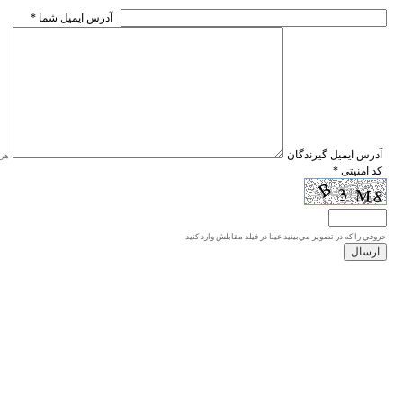
* آدرس ايميل شما
* آدرس ايميل گيرندگان
هر ی
* کد امنیتی
حروفي را كه در تصوير مي‌بينيد عينا در فيلد مقابلش وارد كنيد