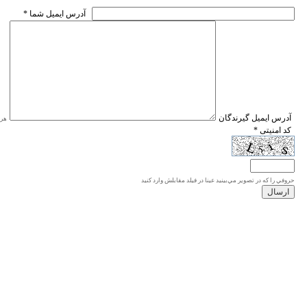
* آدرس ايميل شما
* آدرس ايميل گيرندگان
هر ی
* کد امنیتی
حروفي را كه در تصوير مي‌بينيد عينا در فيلد مقابلش وارد كنيد