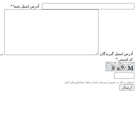
* آدرس ايميل شما
* آدرس ايميل گيرندگان
هر ی
* کد امنیتی
حروفي را كه در تصوير مي‌بينيد عينا در فيلد مقابلش وارد كنيد