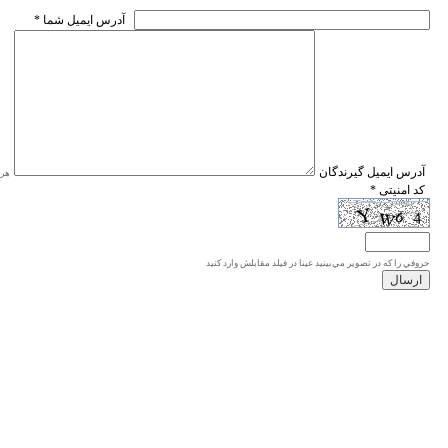
* آدرس ايميل شما
* آدرس ايميل گيرندگان
هر ی
* کد امنیتی
حروفي را كه در تصوير مي‌بينيد عينا در فيلد مقابلش وارد كنيد