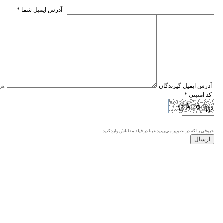
* آدرس ايميل شما
* آدرس ايميل گيرندگان
هر ی
* کد امنیتی
حروفي را كه در تصوير مي‌بينيد عينا در فيلد مقابلش وارد كنيد