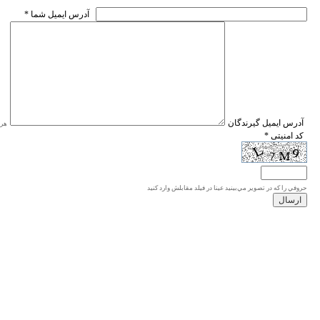
* آدرس ايميل شما
* آدرس ايميل گيرندگان
هر ی
* کد امنیتی
حروفي را كه در تصوير مي‌بينيد عينا در فيلد مقابلش وارد كنيد