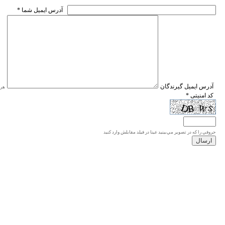
* آدرس ايميل شما
* آدرس ايميل گيرندگان
هر ی
* کد امنیتی
حروفي را كه در تصوير مي‌بينيد عينا در فيلد مقابلش وارد كنيد