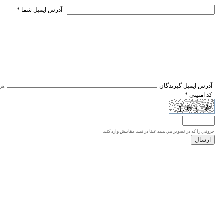
* آدرس ايميل شما
* آدرس ايميل گيرندگان
هر ی
* کد امنیتی
حروفي را كه در تصوير مي‌بينيد عينا در فيلد مقابلش وارد كنيد