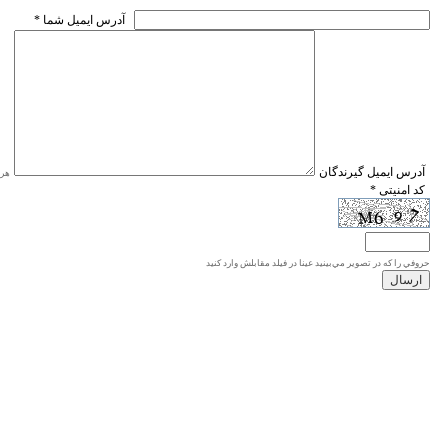
* آدرس ايميل شما
* آدرس ايميل گيرندگان
هر ی
* کد امنیتی
حروفي را كه در تصوير مي‌بينيد عينا در فيلد مقابلش وارد كنيد