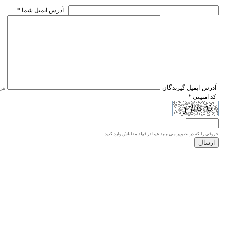
* آدرس ايميل شما
* آدرس ايميل گيرندگان
هر ی
* کد امنیتی
حروفي را كه در تصوير مي‌بينيد عينا در فيلد مقابلش وارد كنيد