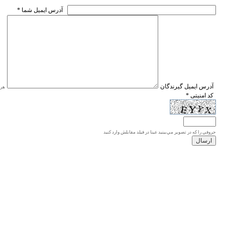
* آدرس ايميل شما
* آدرس ايميل گيرندگان
هر ی
* کد امنیتی
حروفي را كه در تصوير مي‌بينيد عينا در فيلد مقابلش وارد كنيد