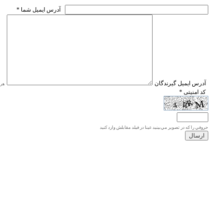
* آدرس ايميل شما
* آدرس ايميل گيرندگان
هر ی
* کد امنیتی
حروفي را كه در تصوير مي‌بينيد عينا در فيلد مقابلش وارد كنيد