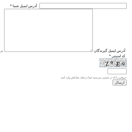
* آدرس ايميل شما
* آدرس ايميل گيرندگان
هر ی
* کد امنیتی
حروفي را كه در تصوير مي‌بينيد عينا در فيلد مقابلش وارد كنيد