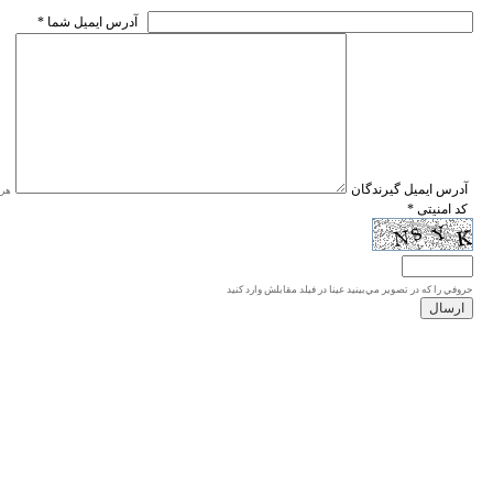
* آدرس ايميل شما
* آدرس ايميل گيرندگان
هر ی
* کد امنیتی
حروفي را كه در تصوير مي‌بينيد عينا در فيلد مقابلش وارد كنيد