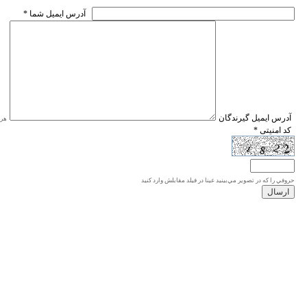
* آدرس ايميل شما
* آدرس ايميل گيرندگان
هر ی
* کد امنیتی
حروفي را كه در تصوير مي‌بينيد عينا در فيلد مقابلش وارد كنيد