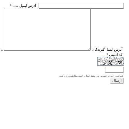
* آدرس ايميل شما
* آدرس ايميل گيرندگان
هر ی
* کد امنیتی
حروفي را كه در تصوير مي‌بينيد عينا در فيلد مقابلش وارد كنيد