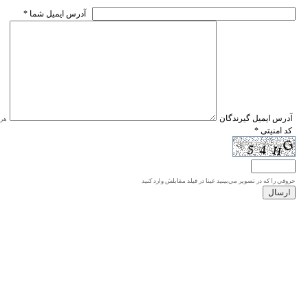
* آدرس ايميل شما
* آدرس ايميل گيرندگان
هر ی
* کد امنیتی
حروفي را كه در تصوير مي‌بينيد عينا در فيلد مقابلش وارد كنيد