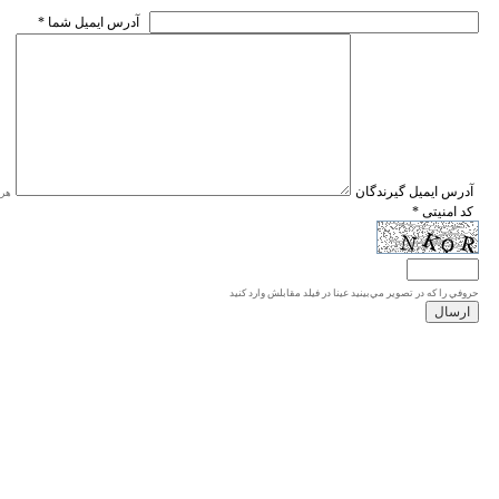
* آدرس ايميل شما
* آدرس ايميل گيرندگان
هر ی
* کد امنیتی
حروفي را كه در تصوير مي‌بينيد عينا در فيلد مقابلش وارد كنيد