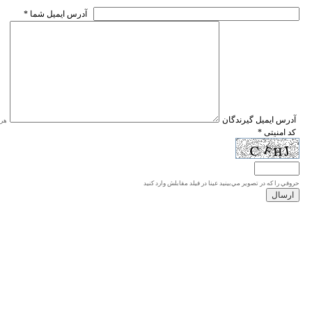
* آدرس ايميل شما
* آدرس ايميل گيرندگان
هر ی
* کد امنیتی
حروفي را كه در تصوير مي‌بينيد عينا در فيلد مقابلش وارد كنيد