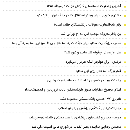
آخرین وضعیت ساماندهی کارکنان دولت در مرداد ۱۴۰۵
مشتری خارجی برای وینگر استقلال که در جنگ ایران را ترک کرد
رقم مابه‌التفاوت معوقات بازنشستگان چقدر است؟
زن بلاکر معروف موجب قتل مداح تهرانی شد
تخفیف بزرگ یک ستاره برای بازگشت به استقلال/ چراغ سبز این ستاره به آبی ها
علی لاریجانی چگونه شناسایی و ترور شد؟
مرندی: ایران عوارض تنگه هرمز را می‌گیرد
قمار بزرگ استقلال روی این ستاره
یک تکذیبیه در خصوص ۹ اسفند و حمله به بیت رهبری
اعلام مجموع مطالبات معوق بازنشستگان بابت فروردین و اردیبهشت‌ماه
ناترازی ۱۳۷ همتی بانک مسکن مختومه نشد
جزئیات دیدار و گفتگوی پزشکیان با رهبر انقلاب
دومین دیدار و گفت‌وگوی پزشکیان با سید مجتبی خامنه ای+جزییات
محسن رضایی نماینده رهبر انقلاب در شورای عالی امنیت ملی شد