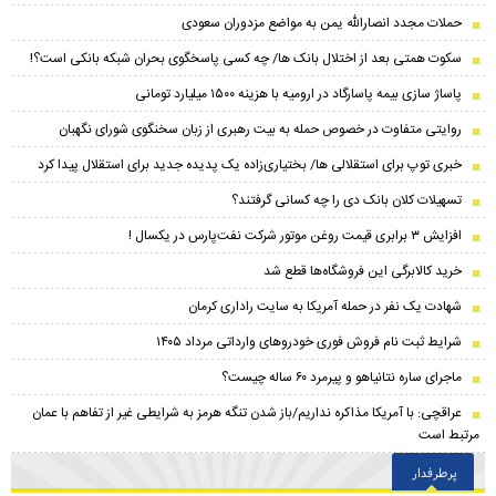
حملات مجدد انصارالله یمن به مواضع مزدوران سعودی
سکوت همتی بعد از اختلال بانک ها/ چه کسی پاسخگوی بحران شبکه بانکی است؟!
پاساژ سازی بیمه پاسارگاد در ارومیه با هزینه ۱۵۰۰ میلیارد تومانی
روایتی متفاوت در خصوص حمله به بیت رهبری از زبان سخنگوی شورای نگهبان
خبری توپ برای استقلالی ها/ بختیاری‌زاده یک پدیده جدید برای استقلال پیدا کرد
تسهیلات کلان بانک دی را چه کسانی گرفتند؟
افزایش ۳ برابری قیمت روغن موتور شرکت نفت‌پارس در یکسال !
خرید کالابرگی این فروشگاه‌ها قطع شد
شهادت یک نفر در حمله آمریکا به سایت راداری کرمان
شرایط ثبت نام فروش فوری خودرو‌های وارداتی مرداد ۱۴۰۵
ماجرای ساره نتانیاهو و پیرمرد ۶۰ ساله چیست؟
عراقچی: با آمریکا مذاکره نداریم/باز شدن تنگه هرمز به شرایطی غیر از تفاهم با عمان
مرتبط است
پرطرفدار