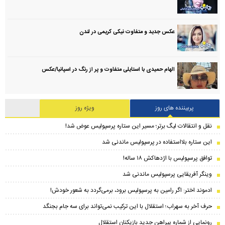
عکس جدید و متفاوت نیکی کریمی در لندن
الهام حمیدی با استایلی متفاوت و پر از رنگ در اسپانیا/عکس
پربیننده های روز
ویژه روز
نقل و انتقالات لیگ برتر؛ مسیر این ستاره پرسپولیس عوض شد!
این ستاره بلااستفاده در پرسپولیس ماندنی شد
توافق پرسپولیس با اژدهاکش ۱۸ ساله!
وینگر آفریقایی پرسپولیس ماندنی شد
ادموند اختر: اگر رامین به پرسپولیس برود، برمی‌گردد به شعور خودش!
حرف آخر به سهراب؛ استقلال با این ترکیب نمی‌تواند برای سه جام بجنگد
رونمایی از شماره پیراهن جدید بازیکنان استقلال