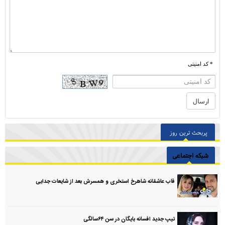
* کد امنیتی
پربحث ترین روز
شبکه اجتماعی
قاب عاشقانه شاهرخ استخری و همسرش بعد از شایعات جدایی
تیپ جدید افسانه بایگان در سن ۶۴سالگی