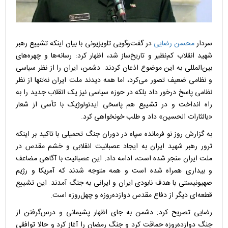
سردار
محسن رضایی
در گفت‌وگویی تلویزیونی با بیان اینکه تشییع رهبر
شهید انقلاب کم‌نظیر و تاریخ‌ساز شد، اظهار کرد: رسانه‌ها و چهره‌های
بین‌المللی به این موضوع اذعان کردند. دشمن، ایران را از نظر سیاسی
و نظامی ضعیف تصور می‌کرد، اما همه دیدند ملت ایران نه‌تنها از نظر
نظامی پاسخ درخور داد بلکه در حوزه سیاسی نیز یک انقلاب جدید را به
راه انداخت و در تشییع هم پاسخی ایدئولوژیک با تأسی از شعار
«یالثارات الحسین» داد و طلب خونخواهی کرد.
به گزارش روز نو فرمانده سپاه در دوران جنگ تحمیلی با تاکید بر اینکه
ترور رهبر شهید ایران به ایجاد عصبانیت انقلابی و خشم مقدس در
ملت ایران منجر شده است، ادامه داد: این عصبانیت با آگاهی مضاعف
و بیداری همراه شده است و همه متوجه شدند که آمریکا و رژیم
صهیونیستی با هدف نابودی ایران و ایرانی به جنگ آمدند. این تشییع
قطعه‌ای دیگر از دفاع مقدس دوازده‌روزه و چهل‌روزه است.
رضایی تصریح کرد: دشمن به جای اظهار پشیمانی و درس‌گرفتن از
جنگ دوازده‌روزه حماقت کرد و جنگ رمضان را آغاز کرد و حالا توافقی