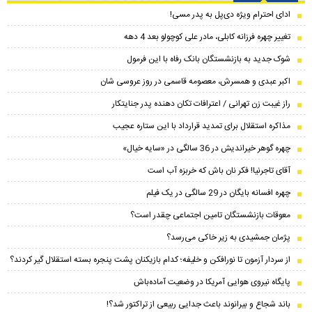
ادای احترام ویژه دی‌پل به پدر مسی!
تغییر چهره فرزانه کابلی، مادر علی کوچولو بعد 4 دهه
شوک جدید به بازنشستگان بانک رفاه با این فرمول
اکبر عبدی و همسرش، معصومه قاسمی در روز عروسی شان
راز غیبت زن تهرانی / اعترافات تکان دهنده پدر جنایتکار
مذاکره استقلال برای تمدید قرارداد با این ستاره عجیب
چهره گوهر خیراندیش در 36 سالگی در «سایه خیال»
آقای تاجرنیا! فکر نان باش که خربزه آب است
چهره افسانه بایگان در 29 سالگی در یک فیلم
معوقات بازنشستگان تامین اجتماعی چقدر است؟
پژمان جمشیدی به زیر خاکی می‌رسد؟
از سردار آزمون تا نورافکن و خلیفه؛ کدام بازیکنان پشت پنجره بسته استقلال گیر کردند؟
پایگاه نیروی هوایی آمریکا در وضعیت آماده‌باش
باند شجاع و بیرانوند باعث جدایی ربیعی از تراکتور شد؟!