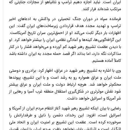
ایران است. نباید اجازه دهیم ترامپ و نتانیاهو از مجازات جنایتی که
مرتکب شده‌اند فرار کنند.
فرمانده سپاه در دوران جنگ تحمیلی در واکنش به ادعا‌های اخیر
ترامپ و تهدید مجدد هدف قراردادن زیرساخت‌های ایران گفت: این
اظهارات بار دیگر ثابت می‌کند او از احمق‌ترین سران تاریخ آمریکاست.
این گزافه‌گویی‌ها، کینه‌ها و آمادگی نظامی ایران را بیشتر خواهد کرد. او
با دیدن عظمت تشییع رهبر شهید کم آورده و می‌خواهد فشار را در کنار
مذاکرات نگه دارد، اما بداند اگر قصد حمله مجدد به ایران داشته باشد
کاملاً آماده هستیم.
وی با اشاره به تشییع رهبر شهید در عراق، اظهار کرد: برادری و دوستی
ملت ایران و عراق همواره رو به رشد است و با این تشییع، پیوند‌ها
محکم‌تر خواهد شد. هرچه ارتباط دولت و ملت ایران و عراق بیشتر
شود نقش موثرتری در شکل‌گیری استقلال منطقه غرب آسیا و رهایی از
شر آمریکا و اسرائیل خواهد داشت.
رضایی با بیان اینکه تشییع رهبر شهید آغاز انتقام مردم ایران از آمریکا و
اسرائیل است، افزود: این رخداد، دشمن را ذلیل و طرفدارانش را
سرخورده کرده است. عظمت این تشییع بر امنیت ایران و اتحاد ملی
اثرگذار است و اثراتش پایان نخواهد یافت. مردم ایران با ایمان قوی‌تر