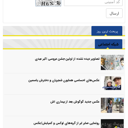
پربحث ترین روز
شبکه اجتماعی
تصاویر دیده نشده از اولین جشن عروسی اکبر عبدی
عکس‌های احساسی همایون شجریان و دخترش یاسمین
عکس جدید گوگوش بعد از بیماری اش
رونمایی صابر ابر از گربه‌های لوکس و کمیابش/عکس