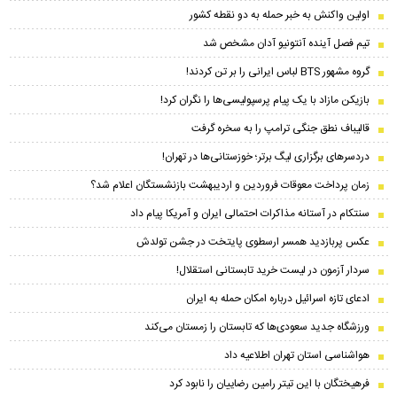
اولین واکنش به خبر حمله به دو نقطه کشور
تیم فصل آینده آنتونیو آدان مشخص شد
گروه مشهور BTS لباس ایرانی را بر تن کردند!
بازیکن مازاد با یک پیام پرسپولیسی‌ها را نگران کرد!
قالیباف نطق جنگی ترامپ را به سخره گرفت
دردسرهای برگزاری لیگ برتر؛ خوزستانی‌ها در تهران!
زمان پرداخت معوقات فروردین و اردیبهشت بازنشستگان اعلام شد؟
سنتکام در آستانه مذاکرات احتمالی ایران و آمریکا پیام داد
عکس پربازدید همسر ارسطوی پایتخت در جشن تولدش
سردار آزمون در لیست خرید تابستانی استقلال!
ادعای تازه اسرائیل درباره امکان حمله به ایران
ورزشگاه جدید سعودی‌ها که تابستان را زمستان می‌کند
هواشناسی استان تهران اطلاعیه داد
فرهیختگان با این تیتر رامین رضاییان را نابود کرد