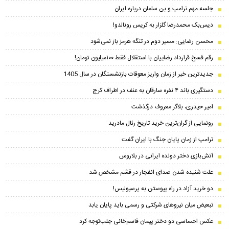
جلسه مهم ترامپ و بن سلمان درباره ایران
دیس‌بک محمدرضا گلزار به کریس رونالدو!
محسن رضایی: مسیر دوم در تنگه هرمز باز نمی‌شود
رقم فسخ قرارداد رضاییان با استقلال فقط ۱۰۰میلیون تومان!
جدیدترین خبر از زمان واریز معوقات بازنشستگان در سال 1405
دستگیری باند ۴ نفره سارقان به عنف در اطراف کرج
امیر حیدری، بلاگر معروف درگذشت
رونمایی از گران‌ترین خرید تاریخ رئال مادرید
ترامپ از زمان پایان جنگ با ایران گفت
آتش‌بازی دختر دونده ایرانی در بلاروس
علت شنیده شدن صدای انفجار در قشم مشخص شد
دو خرید آزاد در راه پیوستن به پرسپولیس!
تبعیض میان نیروهای شرکتی و رسمی باید پایان یابد
عکس احساسی دو دختر پیمان‌ قاسم‌خانی جلب‌توجه کرد