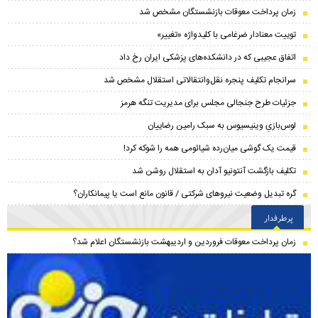
زمان پرداخت معوقات بازنشستگان مشخص شد
توییت معنادار ضرغامی با کلیدواژه «تغییر»
اتفاق عجیبی که در دانشکده‌های پزشکی ایران رخ داد
سرانجام تکلیف پنجره نقل‌وانتقالاتی استقلال مشخص شد
جزئیات طرح جنجالی مجلس برای مدیریت تنگه هرمز
لوس‌بازیِ وینیسیوس به سبک رامین رضاییان
قیمت یک گوشی میان‌رده شیائومی همه را شوکه کرد!
تکلیف بازگشت آنتونیو آدان به استقلال روشن شد
گره تبدیل وضعیت نیروهای شرکتی / قانون مانع است یا پیمانکاران؟
پرطرفدار
زمان پرداخت معوقات فروردین و اردیبهشت بازنشستگان اعلام شد؟