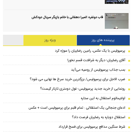
قاب دونفره المیرا دهقانی با خانم بازیگر سریال دودکش
پربیننده های روز
ویژه روز
پرسپولیس با یک عکس، رامین رضاییان را سوژه کرد
آقای رضاییان؛ دیگر به شرافتت قسم نخور!
بمب جذاب پرسپولیس از روسیه می‌آید
ضرب الاجل برای پرسپولیس/ بزرگترین خرید سرخ ها نهایی می شود؟
رونمایی از خرید جدید پرسپولیس؛ غول دومتری تارتار کیست؟
اولتیماتوم استقلال به این ستاره
ادعای جنجالی یک استقلالی : تمام قلبم برای پرسپولیس است + عکس
استقلال دوباره به رضاییان فرصت داد؟
شرط سنگین مدافع پرسپولیس برای فسخ قرارداد