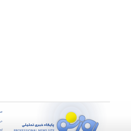
صف
درب
تما