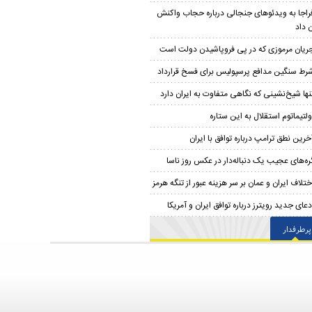
راجا به ویدئوهای جنجالی درباره حجاب واکنش
 داد
ریان مرموزی که در پی فروپاشیدن دولت است
رط سنگین مدافع پرسپولیس برای فسخ قرارداد
نها شیخ‌نشینی که نگاهی متفاوت به ایران دارد
ولتیماتوم استقلال به این ستاره
خرین نطق ترامپ درباره توافق با ایران
ره‌های عجیب یک دنباله‌دار در عکس روز ناسا
ختلاف ایران و عمان بر سر هزینه عبور از تنگه هرمز
دعای جدید رویترز درباره توافق ایران و آمریکا
پرطرفدار