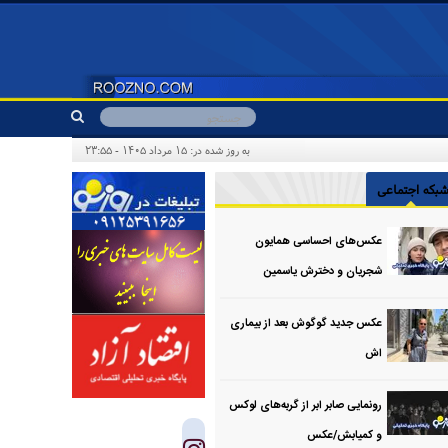
به روز شده در: ۱۵ مرداد ۱۴۰۵ - ۲۳:۵۵
بکه اجتماعی
عکس‌های احساسی همایون
شجریان و دخترش یاسمین
عکس جدید گوگوش بعد از بیماری
اش
رونمایی صابر ابر از گربه‌های لوکس
و کمیابش/عکس