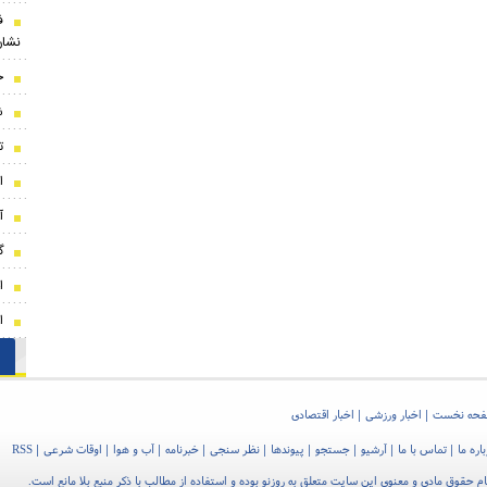
ف
نشان
ج
ش
ت
ا
آ
گ
ا
ا
حه نخست
اخبار ورزشی
اخبار اقتصادی
اره ما
تماس با ما
آرشیو
جستجو
پیوندها
نظر سنجی
خبرنامه
آب و هوا
اوقات شرعی
RSS
م حقوق مادی و معنوی این سایت متعلق به روزنو بوده و استفاده از مطالب با ذکر منبع بلا مانع است.