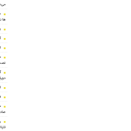
می‌ش
ض
ها ن
بر
آ
ا
ج
نصب
گ
دوره
ا
ف
ج
صادر
ر
تارت