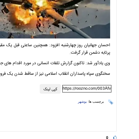
احسان جهانیان روز چهارشنبه افزود: همچنین ساعتی قبل یک مقر
پرتابه دشمن قرار گرفت.
وی یادآور شد: تاکنون گزارش تلفات انسانی در مورد اقدام های جن
سخنگوی سپاه پاسداران انقلاب اسلامی نیز از ساقط شدن یک فروند پهپاد MQ۹ در آسمان خورموج در استان ب
https://roozno.com/003Afv
کپی لینک
برچسب ها:
بوشهر
0