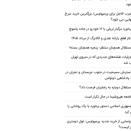
ود
رب الاجل برای پرسپولیس/ بزرگترین خرید سرخ
هایی می شود؟
خورد مرگبار تریلی با ۱۲ خودرو در جاده یاسوج
غاز قطع یارانه نقدی و کالابرگ از مرداد ۱۴۰۵
ستقلال همچنان منتظر؛ پنجره همچنان بسته!
زئیات نقشه‌های جدیدی که در متروی تهران
 شد
سترش مسیحیت در جنوب عربستان و نجران در
ٔ پادشاهی ذونواس
ستقلال دوباره به رضاییان فرصت داد؟
اجعه هیروشیما در حال تکرار است
مهوری اسلامی دستور برخورد با یک روحانی را
 کرد
ونمایی از خرید جدید پرسپولیس؛ غول دومتری
ار کیست؟