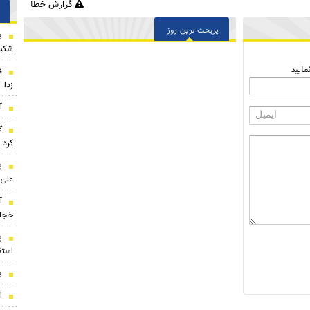
گزارش خطا
پربحث ترین روز
ی
شکس
ایید
ق
زد!
آ
ک
کرد
پ
علی 
آ
خجا
پ
استق
ی
ا