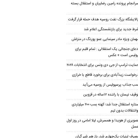
رانجام پرونده رامین رضاییان و استقلال بسته
الایشگاه بزرگ نفت روسیه هدف حمله قرار گرفت
رط جدید برای بازنشستگی اعلام شد
همان ویژه مادر سینمایی عمو پورنگ در منزلش
دعای جنجالی یک استقلالی : تمام قلبم برای
پولیس است + عکس
مایت ترامپ از جی دی ونس برای انتخابات ۲۰۲۸
رخواست زیدآبادی برای برخورد قاطع با خرازی
مب جذاب پرسپولیس از روسیه می‌آید
قیف نیسان با راننده ۱۲ساله در قزوین
ستاره استقلال جدا شد؛ کهنه بمب ۲۰۰ میلیاردی
وانتقالات بدون تیم
صویری از هویدا و همسرش، لیلا امامی در روز اول
عسل
صرف لبنیات یک‌چهارم شد، باز هم شیر گران