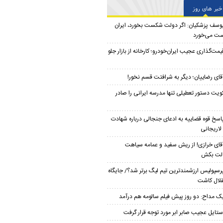
خبر های روز
وسف پزشکیان: اگر دولت شکست بخورد، ایران
ت می‌خورد
یمت‌گذاری عجیب ایران‌خودرو؛ کارخانه از بازار جلو
قای رضاییان؛ دیگر به شرافتت قسم نخور!
ویت دستور تعطیلی تنها مدرسه ایرانی را صادر
اسخ قوه قضاییه به ادعای جنجالی درباره شهادت
لاریجانی
قای خرازی! از ریش سفید و عمامه سیاهت
لت بکش
رسپولیس ارزشمندترین تیم لیگ برتر شد؟/ جایگاه
لال کاشت
ک مداح: دو روز پیش فیلم سالومه هم درآمد
ستایل عجیب صابر ابر مورد توجه قرار گرفت