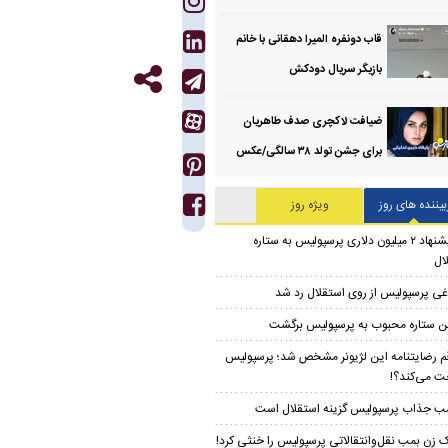
قاب دونفره المیرا دهقانی با خانم
بازیگر سریال دودکش
ضیافت لاکچری صدف طاهریان
برای جشن تولد ۳۸ سالگی‌/عکس
بیننده های روز
ویژه روز
پیشنهاد ۲ میلیون دلاری پرسپولیس به ستاره
ال
غی پرسپولیس از روی استقلال رد شد
ن ستاره محبوب به پرسپولیس برگشت
م رضایتنامه این لژیونر مشخص شد؛ پرسپولیس
ت می‌کند؟!
ب جذاب پرسپولیس گزینه استقلال است
 زن بمب نقل‌وانتقالاتی پرسپولیس را خنثی کرد!