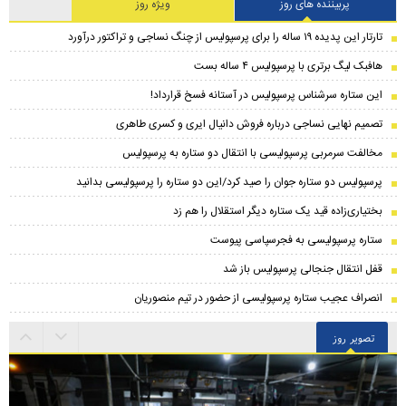
پربیننده های روز
ویژه روز
تارتار این پدیده ۱۹ ساله را برای پرسپولیس از چنگ نساجی و تراکتور درآورد
هافبک لیگ برتری با پرسپولیس ۴ ساله بست
این ستاره سرشناس پرسپولیس در آستانه فسخ قرارداد!
تصمیم نهایی نساجی درباره فروش دانیال ایری و کسری طاهری
مخالفت سرمربی پرسپولیسی با انتقال دو ستاره به پرسپولیس
پرسپولیس دو ستاره جوان را صید کرد/این دو ستاره را پرسپولیسی بدانید
بختیاری‌زاده قید یک ستاره دیگر استقلال را هم زد
ستاره پرسپولیسی به فجرسپاسی پیوست
قفل انتقال جنجالی پرسپولیس باز شد
انصراف عجیب ستاره پرسپولیسی از حضور در تیم منصوریان
تصویر روز