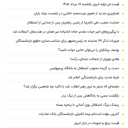
قیمت لیر ترکیه امروز یکشنبه ۱۸ مرداد ۱۴۰۵
تصاویری جدید از حضور سیدمحمد خاتمی در نشست بنیاد باران
حمایت عجیب علی تاجرنیا از رامین رضاییان پس از جدایی از استقلال
با پیگیری‌های امیر حیات مقدم، جاده امامزاده میر نعمان در هندیجان آسفالت شد
جزییات تذکر ۴۶ نماینده به رئیس‌جمهور برای متناسب‌سازی حقوق بازنشستگان
پوسف پزشکیان را می‌توان حامی دولت نامید؟
هادی چوپان از خجالت عده‌ای درآمد!
دست رد گزینه محبوب استقلال به باشگاه پرسپولیس
شرط جدید برای بازنشستگی اعلام شد
جلسه‌ای که منجر به ترور رهبر انقلاب شد با تاکید چه شخصی برگزار شد؟
بازگشت مسی به زادگاهش پس از مرگ پدر
ریسک بزرگ استقلال روی آسانی با پنجره بسته
آخرین مهلت ثبت‌نام بیمه تکمیلی بازنشستگان بانک صادرات
قیمت برنج و حبوبات در بازار امروز