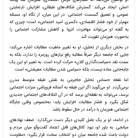
او توضیح می‌دهد که فشار‌های مزمن اقتصادی، هم‌زمان سه پیامد
اصلی ایجاد می‌کند: گسترش شکاف‌های طبقاتی، افزایش نارضایتی
عمومی و تعمیق گسست اجتماعی. در این میان، از نگاه او، مسئله
مهم‌تر از خود فشار اقتصادی، «کسری امید اجتماعی» است؛ چیزی که
به گفته او می‌تواند مهاجرت، انزوا و کاهش مشارکت اجتماعی را
به‌صورت هم‌زمان تقویت کند.
در بخش دیگری از تحلیل، او به تغییر ماهیت مطالبات اشاره می‌کند؛
جایی که جامعه دیگر صرفاً مطالبه رفع نیاز‌های روزمره را ندارد، بلکه به
سمت نقد «سیاست‌گذاری کلان» حرکت کرده است. به تعبیر او این یک
جابه‌جایی ساده نیست، بلکه «سیاسی شدن مطالبات معیشتی» است.
اما نقطه حساس تحلیل جاجرمی به نقش طبقه متوسط مدرن
برمی‌گردد. او می‌گوید اگر این طبقه به آستانه فروپاشی منزلت اجتماعی
برسد، می‌تواند به نقطه‌ای برسد که در آن ائتلاف‌های اجتماعی جدیدی
شکل بگیرد و فشار مطالبات افزایش یابد؛ به‌خصوص وقتی جایگاه
اجتماعی هم‌زمان با درآمد در حال سقوط باشد.
در ادامه، او بر یک عامل کلیدی دیگر دست می‌گذارد: ضعف نهاد‌های
میانجی. به باور او، نبود کانال‌های قابل اعتماد گفت‌و‌گو میان مردم و
دولت باعث شده جامعه میان دو انتخاب سخت قرار بگیرد؛ «مقاومت