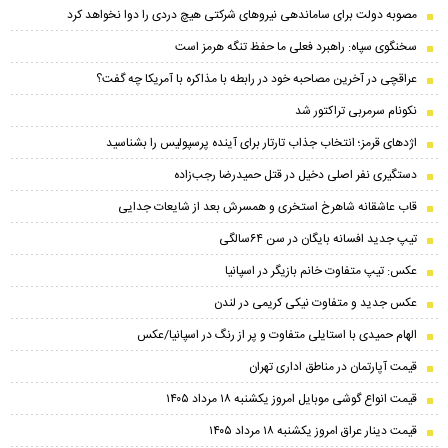
مصوبه دولت برای ساماندهی نیروهای شرکتی هیچ دردی را دوا نخواهد کرد
سخنگوی سپاه: راهبرد فعلی ما حفظ تنگه هرمز است
عراقچی در آخرین مصاحبه خود در رابطه با مذاکره با آمریکا چه گفت؟
نکونام سرمربی تراکتور شد
اژدهای قرمز؛ انتخاب جذاب تارتار برای آینده پرسپولیس را بشناسید
دستگیری نفر اصلی دخیل در قتل حمیدرضا رجب‌زاده
قاب عاشقانه شاهرخ استخری و همسرش بعد از شایعات جدایی
تیپ جدید افسانه بایگان در سن ۶۴سالگی
عکس: تیپ متفاوت خانم بازیگر در اسپانیا
عکس جدید و متفاوت نیکی کریمی در لندن
الهام حمیدی با استایلی متفاوت و پر از رنگ در اسپانیا/عکس
قیمت آپارتمان در مناطق اداری تهران
قیمت انواع گوشی موبایل امروز یکشنبه ۱۸ مرداد ۱۴۰۵
قیمت دینار عراق امروز یکشنبه ۱۸ مرداد ۱۴۰۵