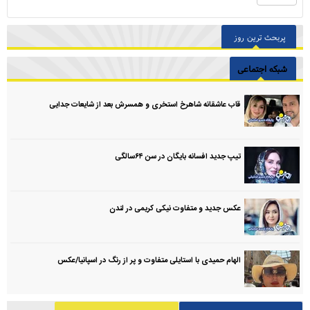
پربحث ترین روز
شبکه اجتماعی
قاب عاشقانه شاهرخ استخری و همسرش بعد از شایعات جدایی
تیپ جدید افسانه بایگان در سن ۶۴سالگی
عکس جدید و متفاوت نیکی کریمی در لندن
الهام حمیدی با استایلی متفاوت و پر از رنگ در اسپانیا/عکس