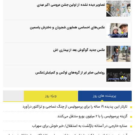
تصاویر دیده نشده از اولین جشن عروسی اکبر عبدی
عکس‌های احساسی همایون شجریان و دخترش یاسمین
عکس جدید گوگوش بعد از بیماری اش
رونمایی صابر ابر از گربه‌های لوکس و کمیابش/عکس
پربیننده های روز
ویژه روز
تارتار این پدیده ۱۹ ساله را برای پرسپولیس از چنگ نساجی و تراکتور درآورد
گزینه پرسپولیس را با ۲ میلیون یورو منتقل می‌کنند
ستاره خارجی در آستانه بازگشت به استقلال/ خبر خوش برای سهراب