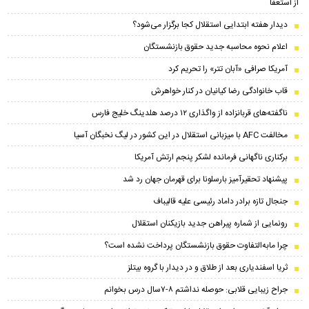
از استعفا
دیدار هفته ابتدایی استقلال کجا برگزار می‌شود؟
اعلام نحوه محاسبه جدید حقوق بازنشستگان
آمریکا صرافی «آبان تتر» را تحریم کرد
قاب خانوادگی رضا کیانیان در کنار خواهرش
ناگفته‌های قربانزاده از واگذاری ۱۲ درصد هلدینگ خلیج فارس
مخالفت AFC با میزبانی استقلال در این کشور در لیگ نخبگان آسیا
برکناری ناگهانی فرمانده لشکر پنجم ارتش آمریکا
پیشنهاد تحقیرآمیز بارسلونا برای قهرمان جهان رد شد
جنجال تازه برادر داماد رئیسی علیه قالیباف
رونمایی از شماره پیراهن جدید بازیکنان استقلال
چرا مابه‌التفاوت حقوق بازنشستگان پرداخت نشده است؟
ثریا اسفندیاری بعد از طلاق و در دیدار با گروه بیتلز
جراح زیبایی قلابی: حوصله نداشتم ۸-۷سال درس بخوانم