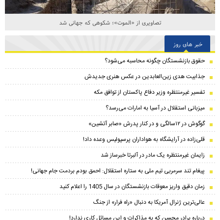
لیندا کیانی و فرزاد حسنی در اکران فیلم «ماه پنهان»
خبر های روز
حقوق بازنشستگان چگونه محاسبه می‌شود؟
جذابیت هدی زین‌العابدین در عکس هنری جدیدش
تفسیر غیرمنتظره وزیر دفاع پاکستان از توافق مکه
میزبانی استقلال در آسیا به امارات می‌رسد؟
گوگوش در ۱۲سالگی و در کنار پدرش «صابر آتشین»
قلی‌زاده در آرایشگاه به هواداران پرسپولیس وعده داد!
زایمان غیرمنتظره یک مادر در آلبرتا خبرساز شد
پیغام تند سرمربی تیم ملی به ستاره استقلال: احمق بودم بردمت جام جهانی!
زمان دقیق واریز معوقات بازنشستگان در سال 1405 را اعلام کنید
عالی‌ترین ژنرال آمریکا به دنبال «راه فرار» از جنگ
درباره برادر محسن که به مذاکرات و این مسائل کاری ندارد!