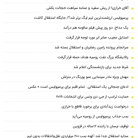
آقای خرازی! از ریش سفید و عمامه سیاهت خجالت بکش
پرسپولیس ارزشمندترین تیم لیگ برتر شد؟/ جایگاه استقلال کاشت
یک مداح: دو روز پیش فیلم سالومه هم درآمد
استایل عجیب صابر ابر مورد توجه قرار گرفت
سرانجام پرونده رامین رضاییان و استقلال بسته شد
پالایشگاه بزرگ نفت روسیه هدف حمله قرار گرفت
شرط جدید برای بازنشستگی اعلام شد
مهمان ویژه مادر سینمایی عمو پورنگ در منزلش
ادعای جنجالی یک استقلالی : تمام قلبم برای پرسپولیس است + عکس
حمایت ترامپ از جی دی ونس برای انتخابات ۲۰۲۸
درخواست زیدآبادی برای برخورد قاطع با خرازی
بمب جذاب پرسپولیس از روسیه می‌آید
توقیف نیسان با راننده ۱۲ساله در قزوین
ستاره استقلال جدا شد؛ کهنه بمب ۲۰۰ میلیاردی نقل‌وانتقالات بدون تیم