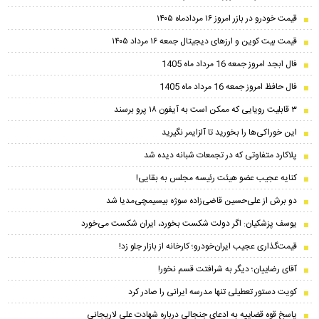
قیمت خودرو در بازر امروز ۱۶ مردادماه ۱۴۰۵
قیمت بیت کوین و ارز‌های دیجیتال جمعه ۱۶ مرداد ۱۴۰۵
فال ابجد امروز جمعه 16 مرداد ماه 1405
فال حافظ امروز جمعه 16 مرداد ماه 1405
۳ قابلیت رویایی که ممکن است به آیفون ۱۸ پرو برسند
این خوراکی‌ها را بخورید تا آلزایمر نگیرید
پلاکارد متفاوتی که در تجمعات شبانه دیده شد
کنایه عجیب عضو هیئت رئیسه مجلس به بقایی!
دو برش از علی‌حسین‌ قاضی‌زاده سوژه بیسیمچی‌مدیا شد
یوسف پزشکیان: اگر دولت شکست بخورد، ایران شکست می‌خورد
قیمت‌گذاری عجیب ایران‌خودرو؛ کارخانه از بازار جلو زد!
آقای رضاییان؛ دیگر به شرافتت قسم نخور!
کویت دستور تعطیلی تنها مدرسه ایرانی را صادر کرد
پاسخ قوه قضاییه به ادعای جنجالی درباره شهادت علی لاریجانی