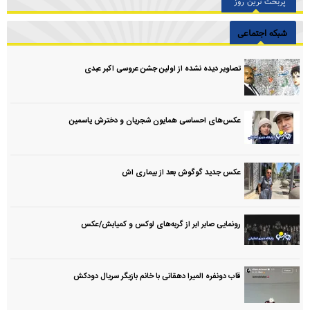
پربحث ترین روز
شبکه اجتماعی
تصاویر دیده نشده از اولین جشن عروسی اکبر عبدی
عکس‌های احساسی همایون شجریان و دخترش یاسمین
عکس جدید گوگوش بعد از بیماری اش
رونمایی صابر ابر از گربه‌های لوکس و کمیابش/عکس
قاب دونفره المیرا دهقانی با خانم بازیگر سریال دودکش