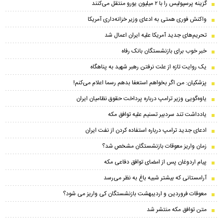
گزینه پرسپولیس را با ۲ میلیون یورو منتقل می‌کنند
واکنش فوری همتی به ادعای وزیر خزانه‌داری آمریکا
تحریم‌های جدید آمریکا علیه ایران اعمال شد
خبر خوب برای بازنشستگان بانک رفاه
یک روایت تازه از علت نرفتن رهبر شهید به پناهگاه
پزشکیان: من اگر بخواهم استعفا بدهم رسما اعلام می‌کنم!
یاوه‌گویی وزیر ترامپ درباره پرداخت حقوق نظامیان ایران
یادداشت تند سردبیر تسنیم علیه توافق مکه
ادعای جدید ترامپ درباره استفاده کردن از نفت ایران
زمان واریز معوقات بازنشستگان مشخص شد؟
پیام اردوغان پس از امضای توافق دفاعی مکه
آرامستانی که بیشتر شبیه باغ به نظر می‌رسد
معوقات فروردین و اردیبهشت بازنشستگان کی واریز می شود؟
متن توافق مکه منتشر شد