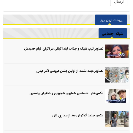
پربحث ترین روز
شبکه اجتماعی
تصاویر تیپ شیک و جذاب لیندا کیانی در اکران فیلم جدیدش
تصاویر دیده نشده از اولین جشن عروسی اکبر عبدی
عکس‌های احساسی همایون شجریان و دخترش یاسمین
عکس جدید گوگوش بعد از بیماری اش