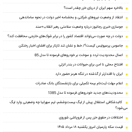
بالاخره سهم ایران از دریای خزر چقدر است؟
انتقاد از وضعیت نیروهای شرکتی و بخشنامه اخیر دولت در نحوه ساماندهی
جوسازی خبری رجانیوز درباره وضعیت سلامتی رهبر انقلاب+سند
دولت در چه صورت می‌تواند اقتصاد کشور را در برابر شوک‌های خارجی محافظت کند؟
جاسوس پرسپولیس کیست؟/ خط و نشان تند تارتار برای افشای اخبار رختکن
اعمال محدودیت تردد و سوخت‌ بر خودروهای فرسوده تا مدل 85
افتتاح محلی نا امن برای حیوانات در بندر انزلی
ایران با اقتدارتر از گذشته در تنگه هرمز حضور دارد
اعلام مهلت ثبت‌نام بیمه تکمیلی برای بازنشستگان بانک صادرات
محدودیت‌های جدید خودروهای فرسوده تا مدل 1385
کالبدشکافی استقلال پیش از لیگ بیست‌و‌ششم، تیم سهراببا چه وضعیتی وارد لیگ
می‌شود؟
اختلافات در حقوق خزر پس از فروپاشی شوروی
قیمت سکه پارسیان امروز یکشنبه ۱۸ مرداد ۱۴۰۵