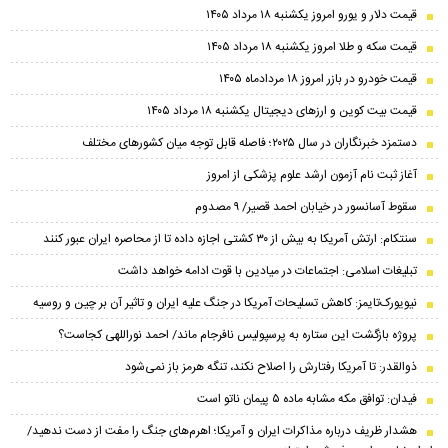
قیمت دلار و یورو امروز یکشنبه ۱۸ مرداد ۱۴۰۵
قیمت سکه و طلا امروز یکشنبه ۱۸ مرداد ۱۴۰۵
قیمت خودرو در بازر امروز ۱۸ مردادماه ۱۴۰۵
قیمت بیت کوین و ارز‌های دیجیتال یکشنبه ۱۸ مرداد ۱۴۰۵
دستمزد خبرنگاران در سال ۲۰۲۵؛ فاصله قابل توجه میان کشورهای مختلف
آغاز ثبت نام آزمون ارشد علوم پزشکی از امروز
سقوط آسانسور در خیابان احمد قصیر/ ۹ مصدوم
سنتکام: ارتش آمریکا به بیش از ۳۰ کشتی اجازه داده تا از محاصره ایران عبور کنند
تبلیغات اسلامی: اجتماعات در میادین با قوت ادامه خواهد داشت
نیویورک‌تایمز: کاهش تسلیحات آمریکا در جنگ علیه ایران و تاثیر آن بر چین و روسیه
پروژه بازگشت این ستاره به پرسپولیس نافرجام ماند/ احمد نوراللهی کجاست؟
ذوالقدر: تا آمریکا رفتارش را اصلاح نکند، تنگه هرمز باز نمی‌شود
فیدان: توافق مکه مشابه ماده ۵ پیمان ناتو است
هشدار ظریف درباره مذاکرات ایران و آمریکا؛ اهرم‌های جنگ را مفت از دست ندهید/