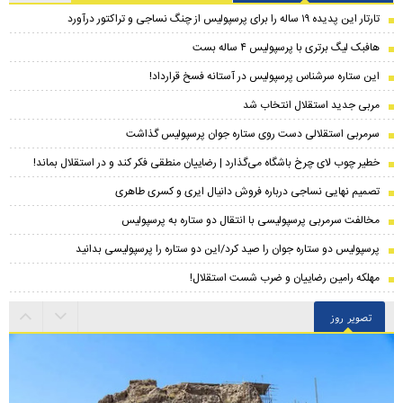
تارتار این پدیده ۱۹ ساله را برای پرسپولیس از چنگ نساجی و تراکتور درآورد
هافبک لیگ برتری با پرسپولیس ۴ ساله بست
این ستاره سرشناس پرسپولیس در آستانه فسخ قرارداد!
مربی جدید استقلال انتخاب شد
سرمربی استقلالی دست روی ستاره جوان پرسپولیس گذاشت
خطیر چوب لای چرخ باشگاه می‌گذارد | رضاییان منطقی فکر کند و در استقلال بماند!
تصمیم نهایی نساجی درباره فروش دانیال ایری و کسری طاهری
مخالفت سرمربی پرسپولیسی با انتقال دو ستاره به پرسپولیس
پرسپولیس دو ستاره جوان را صید کرد/این دو ستاره را پرسپولیسی بدانید
مهلکه رامین رضاییان و ضرب شست استقلال!
تصویر روز