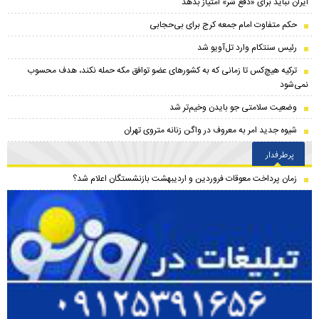
ایران نباید برای «دفع شر» امتیاز بدهد
حکم متفاوت امام جمعه کرج برای بی‌حجابی
رئیس سنتکام وارد تل‌آویو شد
ترکیه هیچ‌کس تا زمانی که به کشورهای عضو توافق مکه حمله نکند، هدف محسوب
نمی‌شود
وضعیت سلامتی جو بایدن وخیم‌تر شد
شیوه جدید امر به معروف در واگن زنانه متروی تهران
پرطرفدار
زمان پرداخت معوقات فروردین و اردیبهشت بازنشستگان اعلام شد؟