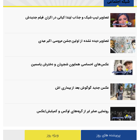
شبکه اجتماعی
تصاویر تیپ شیک و جذاب لیندا کیانی در اکران فیلم جدیدش
تصاویر دیده نشده از اولین جشن عروسی اکبر عبدی
عکس‌های احساسی همایون شجریان و دخترش یاسمین
عکس جدید گوگوش بعد از بیماری اش
رونمایی صابر ابر از گربه‌های لوکس و کمیابش/عکس
پربیننده های روز
ویژه روز