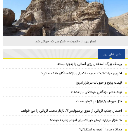
تصاویری از «الموت»؛ شکوهی که جهانی شد
خبر های روز
ریسک بزرگ استقلال روی آسانی با پنجره بسته
آخرین مهلت ثبت‌نام بیمه تکمیلی بازنشستگان بانک صادرات
قیمت برنج و حبوبات در بازار امروز
تولد خانم مژدگانیِِ «رختکن بازنده‌ها»
قتل قهرمان MMA در اتوبان همت
احتمال جذب قربانی از سوی پرسپولیس؟/ تارتار محمد قربانی را می خواهد
۲۸ هزار میلیارد تومان خیرات برای انجام وظیفه دولت!
مذاکره سردار آزمون و استقلال؟