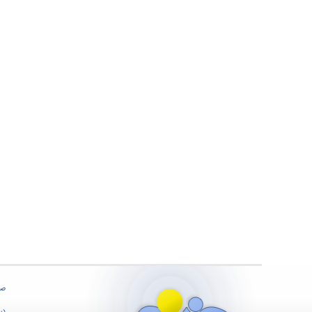
صف
درب