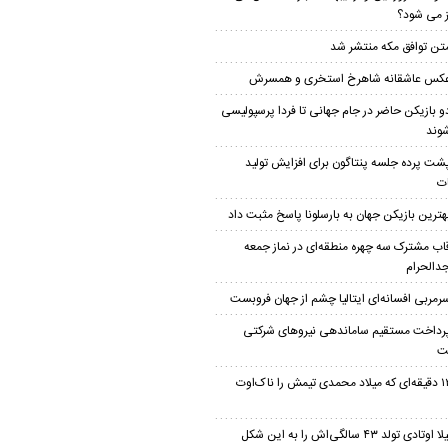
ز می شود؟
تن توافق مکه منتشر شد
کس عاشقانه شاهرخ استخری و همسرش
و بازیکن حاضر در جام جهانی تا فردا پرسپولیسی
وند
شت پرده جلسه پنتاگون برای افزایش تولید
ت
هترین بازیکن جهان به بارسلونا پاسخ مثبت داد
اب مشترک سه چهره منطقه‌ای در نماز جمعه
الحرام
رمربی افسانه‌ای ایتالیا چشم از جهان فروبست
رداخت مستقیم ساماندهی نیروهای شرکتی
ت
۱۲ دقیقه‌ای که میلاد محمدی تیمش را ناک‌اوت
لیلا اوتادی تولد ۴۳ سالگی‌اش را به این شکل