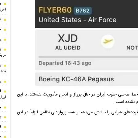
و
آمریک
ت
خ
ی
پ
می‌ک
ی
نظام
ی
ا
ط ساحلی جنوب ایران در حال پرواز و انجام مأموریت هستند. با این
ایران
ام نشده است.
ز
رددهای هوایی را نمایش می‌دهد و همه پروازهای نظامی الزاماً در این
پ
آ
م