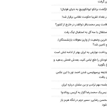
 گرفت
ازگشت برانکو ایوانکوویچ به دنیای فوتبال!
ر بغداد تقریبا حکومت نظامی برقرار شد!
قامت پسر محمدباقر ذوالقدر در خارج از کشور؟
ستقلال با سه گل به استقبال لیگ رفت
خرین وضعیت از واریز معوقات بازنشستگان/
ع تامین شد؟
رداخت عوارض به ایران بهتر از ادامه تنش است
ودتان را خلع لباس کنید، بعدش فحش بدهید و
 بگویید
ایعه پرسپولیسی شدن احمد نور با این عکس
ن یافت
لسه مهم ترامپ و بن سلمان درباره ایران
یس‌بک محمدرضا گلزار به کریس رونالدو!
حسن رضایی: مسیر دوم در تنگه هرمز باز
شود