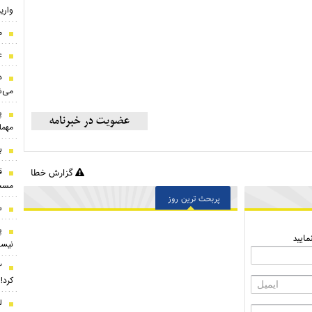
واری
م
ع
د
می‌ش
پ
مهما
ب
ق
گزارش خطا
مسجد
پربحث ترین روز
س
پ
ایید
نیس
کرد!