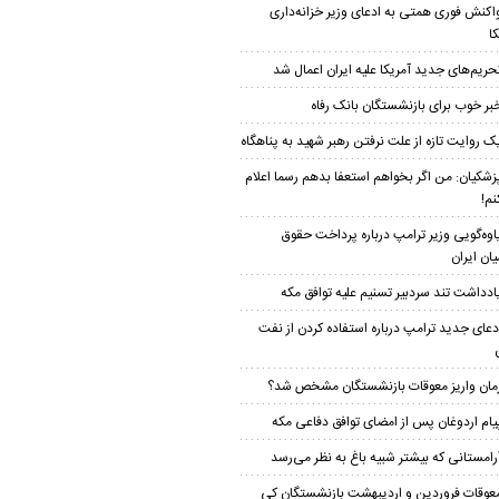
اکنش فوری همتی به ادعای وزیر خزانه‌داری
ا
حریم‌های جدید آمریکا علیه ایران اعمال شد
بر خوب برای بازنشستگان بانک رفاه
ک روایت تازه از علت نرفتن رهبر شهید به پناهگاه
زشکیان: من اگر بخواهم استعفا بدهم رسما اعلام
نم!
اوه‌گویی وزیر ترامپ درباره پرداخت حقوق
یان ایران
ادداشت تند سردبیر تسنیم علیه توافق مکه
دعای جدید ترامپ درباره استفاده کردن از نفت
مان واریز معوقات بازنشستگان مشخص شد؟
یام اردوغان پس از امضای توافق دفاعی مکه
رامستانی که بیشتر شبیه باغ به نظر می‌رسد
عوقات فروردین و اردیبهشت بازنشستگان کی