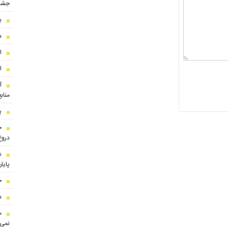
جشن
ب
د
ا
ا
آ
مناب
پ
خ
دروغ
ش
پایا
ج
د
م
نمی‌