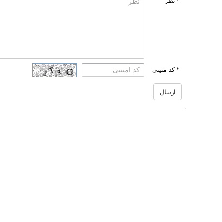
* نظر
* کد امنیتی