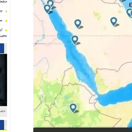
منفجر
جا
سر
ای
عجیب
حضور