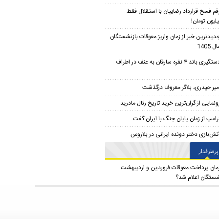
قم فسخ قرارداد رضاییان با استقلال فقط
دیدترین خبر از زمان واریز معوقات بازنشستگان
 1405
دستگیری باند ۴ نفره سارقان به عنف در اطراف
میر حیدری، بلاگر معروف درگذشت
ونمایی از گران‌ترین خرید تاریخ رئال مادرید
رامپ از زمان پایان جنگ با ایران گفت
تش‌بازی دختر دونده ایرانی در بلاروس
پرطرفدار
مان پرداخت معوقات فروردین و اردیبهشت
شستگان اعلام شد؟