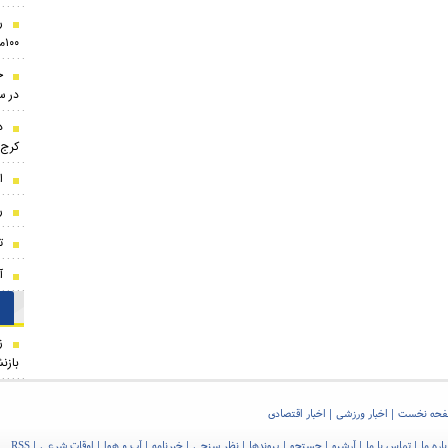
ر
۱۰۰میلیون تومان!
ج
در سال
کرج
ا
ر
ت
آ
ز
بازن
حه نخست
اخبار ورزشی
اخبار اقتصادی
اره ما
تماس با ما
آرشیو
جستجو
پیوندها
نظر سنجی
خبرنامه
آب و هوا
اوقات شرعی
RSS