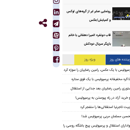
رونمایی صابر ابر از گربه‌های لوکس
و کمیابش/عکس
قاب دونفره المیرا دهقانی با خانم
بازیگر سریال دودکش
بیننده های روز
ویژه روز
سپولیس با یک عکس، رامین رضاییان را سوژه کرد
اکره مخفیفانه پرسپولیس با یک فوق ستاره
توری رامین رضاییان بعد جدایی از استقلال
 خرید آزاد در راه پیوستن به پرسپولیس!
ییت تاجرنیا استقلالی‌ها را منفجر کرد
سن مسلمان مربی پرسپولیس شد!
اداران استقلال و پرسپولیس پیج باشگاه روسی را