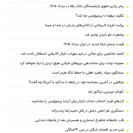
زمان واریز حقوق بازنشستگان بانک رفاه در مرداد ۱۴۰۵
تکلیف بیفوما با پرسپولیس چه شد؟
روایت فرزند لاریجانی از تلاش‌های پدرش در صدا و سیما
وضعیت جو بایدن وخیم شد
قیمت نیسان تیانا جدید در ایران مرداد ۱۴۰۵
کشف جانشین برای جلالی در تیم سهراب؛ خیال کادرفنی استقلال راحت شد
مصوبه دولت برای ساماندهی نیروهای شرکتی هیچ دردی را دوا نخواهد کرد
سخنگوی سپاه: راهبرد فعلی ما حفظ تنگه هرمز است
عراقچی در آخرین مصاحبه خود در رابطه با مذاکره با آمریکا چه گفت؟
نکونام سرمربی تراکتور شد
اژدهای قرمز؛ انتخاب جذاب تارتار برای آینده پرسپولیس را بشناسید
دستگیری نفر اصلی دخیل در قتل حمیدرضا رجب‌زاده
قاب عاشقانه شاهرخ استخری و همسرش بعد از شایعات جدایی
تیپ جدید افسانه بایگان در سن ۶۴سالگی