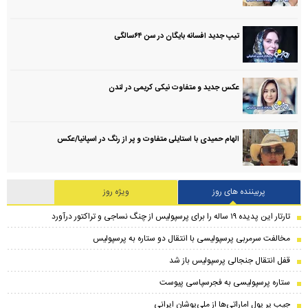
تیپ جدید افسانه بایگان در سن ۶۴سالگی
عکس جدید و متفاوت نیکی کریمی در لندن
الهام حمیدی با استایلی متفاوت و پر از رنگ در اسپانیا/عکس
پربیننده های روز
ویژه روز
تارتار این پدیده ۱۹ ساله را برای پرسپولیس از چنگ نساجی و تراکتور درآورد
مخالفت سرمربی پرسپولیسی با انتقال دو ستاره به پرسپولیس
قفل انتقال جنجالی پرسپولیس باز شد
ستاره پرسپولیسی به فجرسپاسی پیوست
جیب پر پول اماراتی‌ها از ملی‌پوشان ایرانی