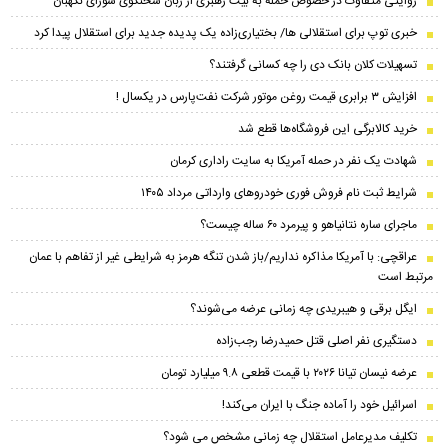
روایتی متفاوت در خصوص حمله به بیت رهبری از زبان سخنگوی شورای نگهبان
خبری توپ برای استقلالی ها/ بختیاری‌زاده یک پدیده جدید برای استقلال پیدا کرد
تسهیلات کلان بانک دی را چه کسانی گرفتند؟
افزایش ۳ برابری قیمت روغن موتور شرکت نفت‌پارس در یکسال !
خرید کالابرگی این فروشگاه‌ها قطع شد
شهادت یک نفر در حمله آمریکا به سایت راداری کرمان
شرایط ثبت نام فروش فوری خودرو‌های وارداتی مرداد ۱۴۰۵
ماجرای ساره نتانیاهو و پیرمرد ۶۰ ساله چیست؟
عراقچی: با آمریکا مذاکره نداریم/باز شدن تنگه هرمز به شرایطی غیر از تفاهم با عمان
مرتبط است
ایگل برقی و هیبریدی چه زمانی عرضه می‌شوند؟
دستگیری نفر اصلی قتل حمیدرضا رجب‌زاده
عرضه نیسان تیانا ۲۰۲۶ با قیمت قطعی ۹.۸ میلیارد تومان
اسرائیل خود را آماده جنگ با ایران می‌کند!
تکلیف مدیرعامل استقلال چه زمانی مشخص می شود؟