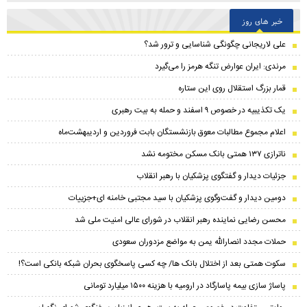
خبر های روز
علی لاریجانی چگونگی شناسایی و ترور شد؟
مرندی: ایران عوارض تنگه هرمز را می‌گیرد
قمار بزرگ استقلال روی این ستاره
یک تکذیبیه در خصوص ۹ اسفند و حمله به بیت رهبری
اعلام مجموع مطالبات معوق بازنشستگان بابت فروردین و اردیبهشت‌ماه
ناترازی ۱۳۷ همتی بانک مسکن مختومه نشد
جزئیات دیدار و گفتگوی پزشکیان با رهبر انقلاب
دومین دیدار و گفت‌وگوی پزشکیان با سید مجتبی خامنه ای+جزییات
محسن رضایی نماینده رهبر انقلاب در شورای عالی امنیت ملی شد
حملات مجدد انصارالله یمن به مواضع مزدوران سعودی
سکوت همتی بعد از اختلال بانک ها/ چه کسی پاسخگوی بحران شبکه بانکی است؟!
پاساژ سازی بیمه پاسارگاد در ارومیه با هزینه ۱۵۰۰ میلیارد تومانی