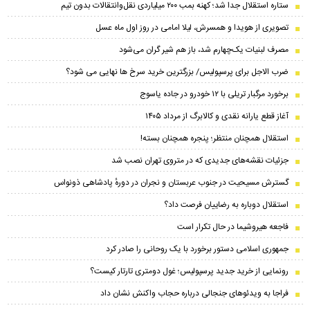
ستاره استقلال جدا شد؛ کهنه بمب ۲۰۰ میلیاردی نقل‌وانتقالات بدون تیم
تصویری از هویدا و همسرش، لیلا امامی در روز اول ماه عسل
مصرف لبنیات یک‌چهارم شد، باز هم شیر گران می‌شود
ضرب الاجل برای پرسپولیس/ بزرگترین خرید سرخ ها نهایی می شود؟
برخورد مرگبار تریلی با ۱۲ خودرو در جاده یاسوج
آغاز قطع یارانه نقدی و کالابرگ از مرداد ۱۴۰۵
استقلال همچنان منتظر؛ پنجره همچنان بسته!
جزئیات نقشه‌های جدیدی که در متروی تهران نصب شد
گسترش مسیحیت در جنوب عربستان و نجران در دورهٔ پادشاهی ذونواس
استقلال دوباره به رضاییان فرصت داد؟
فاجعه هیروشیما در حال تکرار است
جمهوری اسلامی دستور برخورد با یک روحانی را صادر کرد
رونمایی از خرید جدید پرسپولیس؛ غول دومتری تارتار کیست؟
فراجا به ویدئوهای جنجالی درباره حجاب واکنش نشان داد