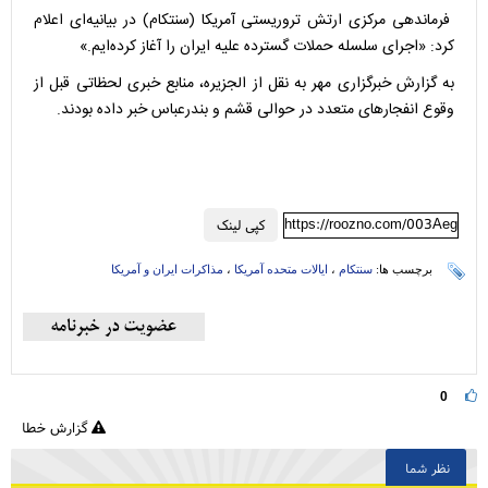
فرماندهی مرکزی ارتش تروریستی آمریکا (سنتکام) در بیانیه‌ای اعلام
کرد: «اجرای سلسله حملات گسترده علیه ایران را آغاز کرده‌ایم.»
به گزارش خبرگزاری مهر به نقل از الجزیره، منابع خبری لحظاتی قبل از
وقوع انفجارهای متعدد در حوالی قشم و بندرعباس خبر داده بودند.
https://roozno.com/003Aeg
کپی لینک
برچسب ها:
سنتکام
،
ایالات متحده آمریکا
،
مذاکرات ایران و آمریکا
0
گزارش خطا
نظر شما