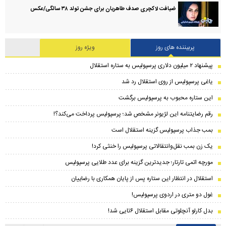
ضیافت لاکچری صدف طاهریان برای جشن تولد ۳۸ سالگی‌/عکس
پربیننده های روز
ویژه روز
پیشنهاد ۲ میلیون دلاری پرسپولیس به ستاره استقلال
یاغی پرسپولیس از روی استقلال رد شد
این ستاره محبوب به پرسپولیس برگشت
رقم رضایتنامه این لژیونر مشخص شد؛ پرسپولیس پرداخت می‌کند؟!
بمب جذاب پرسپولیس گزینه استقلال است
یک زن بمب نقل‌وانتقالاتی پرسپولیس را خنثی کرد!
مورچه اتمی تارتار؛ جدیدترین گزینه برای عدد طلایی پرسپولیس
استقلال در انتظار این ستاره پس از پایان همکاری با رضاییان
غول دو متری در اردوی پرسپولیس!
بدل کارلو آنچلوتی مقابل استقلال ۶تایی شد!