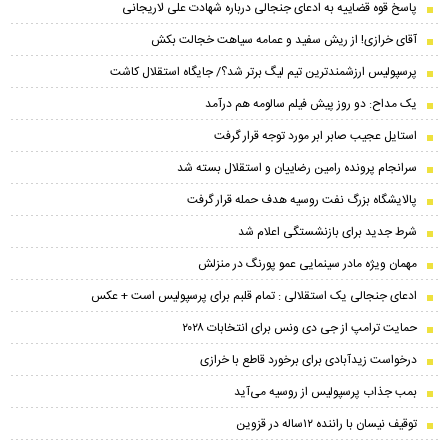
پاسخ قوه قضاییه به ادعای جنجالی درباره شهادت علی لاریجانی
آقای خرازی! از ریش سفید و عمامه سیاهت خجالت بکش
پرسپولیس ارزشمندترین تیم لیگ برتر شد؟/ جایگاه استقلال کاشت
یک مداح: دو روز پیش فیلم سالومه هم درآمد
استایل عجیب صابر ابر مورد توجه قرار گرفت
سرانجام پرونده رامین رضاییان و استقلال بسته شد
پالایشگاه بزرگ نفت روسیه هدف حمله قرار گرفت
شرط جدید برای بازنشستگی اعلام شد
مهمان ویژه مادر سینمایی عمو پورنگ در منزلش
ادعای جنجالی یک استقلالی : تمام قلبم برای پرسپولیس است + عکس
حمایت ترامپ از جی دی ونس برای انتخابات ۲۰۲۸
درخواست زیدآبادی برای برخورد قاطع با خرازی
بمب جذاب پرسپولیس از روسیه می‌آید
توقیف نیسان با راننده ۱۲ساله در قزوین