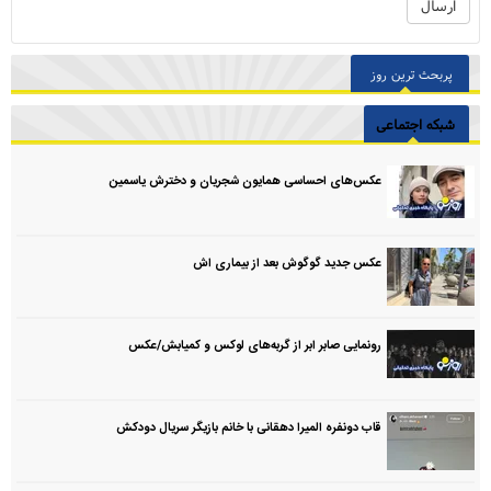
پربحث ترین روز
شبکه اجتماعی
عکس‌های احساسی همایون شجریان و دخترش یاسمین
عکس جدید گوگوش بعد از بیماری اش
رونمایی صابر ابر از گربه‌های لوکس و کمیابش/عکس
قاب دونفره المیرا دهقانی با خانم بازیگر سریال دودکش