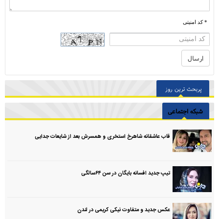
* کد امنیتی
پربحث ترین روز
شبکه اجتماعی
قاب عاشقانه شاهرخ استخری و همسرش بعد از شایعات جدایی
تیپ جدید افسانه بایگان در سن ۶۴سالگی
عکس جدید و متفاوت نیکی کریمی در لندن