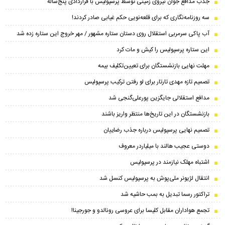
جذب مدافع جوان نیروی زمینی توسط پرسپولیس با قراردادی پنج‌ساله
سه روزنامه‌نگاری که برای قلعه‌نویی حکم غیابی صادر کردند!
آب پاکی سرمربی استقلال روی دستان ستاره مشهور / مهر خروج این ستاره زده شد
این ستاره پرسپولیس را کیش و مات کرد
مهلت نهایی بازنشستگان برای تعیین‌تکلیف بیمه
تصمیم تازه مهدی تارتار برای لو رفتن ترکیب پرسپولیس
مدافع استقلالی جایگزین پورعلی‌گنجی شد
بازنشستگان در این تاریخ‌ها منتظر واریز باشند
تصمیم نهایی پرسپولیس درباره جذب رضاییان
دوستی عجیب هالند با میلیاردر معروف
اشتباه مهلک نیازمند در پرسپولیس
انتقال لژیونر ملی‌پوش به پرسپولیس کنسل شد
تراکتور رسما تبدیل به بمب حاشیه شد
تجمع هواداران مقابل کلیسا برای عروسی رونالدو و جورجینا!