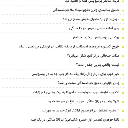
گزینه مدنظر پرسپولیس همه را ناامید کرد
جدول زمانبندی واریز حقوق مرداد ماه بازنشستگان
مهدی تاج وارد ماجرای هوش مصنوعی شد!
بدن آماده سرخیو راموس در ۴۰ سالگی
رونمایی پرسپولیس از خرید جذابش
خروج گسترده نیروهای آمریکایی از پایگاه نظامی در نزدیکی مرز زمینی ایران
مثلث جنجالی در تراکتور شکل می‌گیرد؟
قیمت واقعی بنزین چقدر است؟
خبر خوب برای تارتار و قرمزها/ یک مدافع چپ جدید در پرسپولیس
زمان افزایش حقوق بازنشستگان مشخص شد؟
تکذیب شایعه عجیب درباره حمله آمریکا به بیت رهبری + جزئیات
شهلا ریاحی در 30 سالگی سوار بر الاغ در «بوسۀ مادر»
۲ ستاره استقلال در آلومینیوم اراک/ شوک جدید به سهراب
تانیا جوهری (همسر اول خسرو شکیبایی) در 39 سالگی در یک فیلم