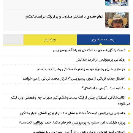
الهام حمیدی با استایلی متفاوت و پر از رنگ در اسپانیا/عکس
پربیننده های روز
ویژه روز
دست رد گزینه محبوب استقلال به باشگاه پرسپولیس
رونمایی پرسپولیس از خرید جذابش
جوسازی خبری رجانیوز درباره وضعیت سلامتی رهبر انقلاب+سند
احتمال جذب قربانی از سوی پرسپولیس؟/ تارتار محمد قربانی را می خواهد
مذاکره سردار آزمون و استقلال؟
کالبدشکافی استقلال پیش از لیگ بیست‌و‌ششم، تیم سهراببا چه وضعیتی وارد لیگ
می‌شود؟
جاسوس پرسپولیس کیست؟/ خط و نشان تند تارتار برای افشای اخبار رختکن
پروژه بازگشت این ستاره به پرسپولیس نافرجام ماند/ احمد نوراللهی کجاست؟
اژدهای قرمز؛ انتخاب جذاب تارتار برای آینده پرسپولیس را بشناسید