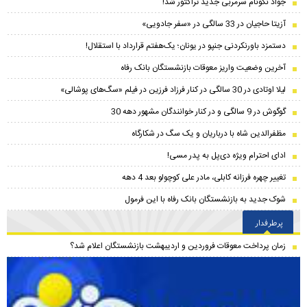
جواد نکونام سرمربی جدید تراکتور شد!
آزیتا حاجیان در 33 سالگی در «سفر جادویی»
دستمزد باورنکردنی جنپو در یونان؛ یک‌هفتم قرارداد با استقلال!
آخرین وضعیت واریز معوقات بازنشستگان بانک رفاه
لیلا اوتادی در 30 سالگی در کنار فرزاد فرزین در فیلم «سگ‌های پوشالی»
گوگوش در 9 سالگی و در کنار خوانندگان مشهور دهه 30
مظفرالدین شاه با درباریان و یک سگ در شکارگاه
ادای احترام ویژه دی‌پل به پدر مسی!
تغییر چهره فرزانه کابلی، مادر علی کوچولو بعد 4 دهه
شوک جدید به بازنشستگان بانک رفاه با این فرمول
پرطرفدار
زمان پرداخت معوقات فروردین و اردیبهشت بازنشستگان اعلام شد؟