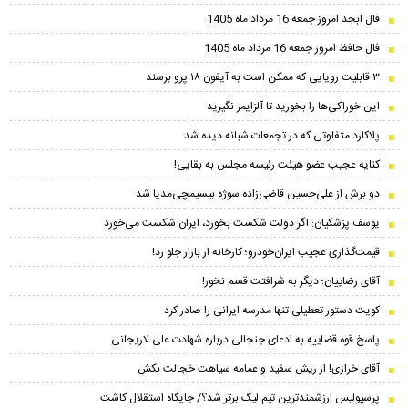
فال ابجد امروز جمعه 16 مرداد ماه 1405
فال حافظ امروز جمعه 16 مرداد ماه 1405
۳ قابلیت رویایی که ممکن است به آیفون ۱۸ پرو برسند
این خوراکی‌ها را بخورید تا آلزایمر نگیرید
پلاکارد متفاوتی که در تجمعات شبانه دیده شد
کنایه عجیب عضو هیئت رئیسه مجلس به بقایی!
دو برش از علی‌حسین‌ قاضی‌زاده سوژه بیسیمچی‌مدیا شد
یوسف پزشکیان: اگر دولت شکست بخورد، ایران شکست می‌خورد
قیمت‌گذاری عجیب ایران‌خودرو؛ کارخانه از بازار جلو زد!
آقای رضاییان؛ دیگر به شرافتت قسم نخور!
کویت دستور تعطیلی تنها مدرسه ایرانی را صادر کرد
پاسخ قوه قضاییه به ادعای جنجالی درباره شهادت علی لاریجانی
آقای خرازی! از ریش سفید و عمامه سیاهت خجالت بکش
پرسپولیس ارزشمندترین تیم لیگ برتر شد؟/ جایگاه استقلال کاشت