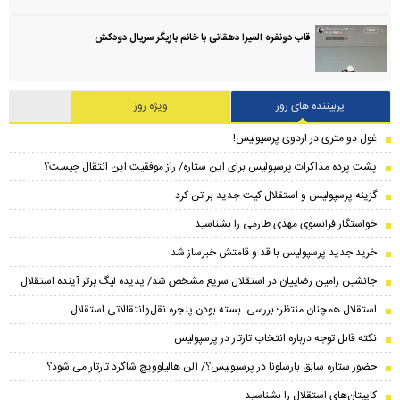
قاب دونفره المیرا دهقانی با خانم بازیگر سریال دودکش
پربیننده های روز
ویژه روز
غول دو متری در اردوی پرسپولیس!
پشت پرده مذاکرات پرسپولیس برای این ستاره/ راز موفقیت این انتقال چیست؟
گزینه پرسپولیس و استقلال کیت جدید بر تن کرد
خواستگار فرانسوی مهدی طارمی را بشناسید
خرید جدید پرسپولیس با قد و قامتش خبرساز شد
جانشین رامین رضاییان در استقلال سریع مشخص شد/ پدیده لیگ برتر آینده استقلال
استقلال همچنان منتظر؛ بررسی بسته بودن پنجره نقل‌وانتقالاتی استقلال
نکته قابل توجه درباره انتخاب تارتار در پرسپولیس
حضور ستاره سابق بارسلونا در پرسپولیس؟/ آلن هالیلوویچ شاگرد تارتار می شود؟
کاپیتان‌های استقلال را بشناسید