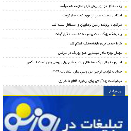
یک مداح: دو روز پیش فیلم سالومه هم درآمد
استایل عجیب صابر ابر مورد توجه قرار گرفت
سرانجام پرونده رامین رضاییان و استقلال بسته شد
پالایشگاه بزرگ نفت روسیه هدف حمله قرار گرفت
شرط جدید برای بازنشستگی اعلام شد
مهمان ویژه مادر سینمایی عمو پورنگ در منزلش
ادعای جنجالی یک استقلالی : تمام قلبم برای پرسپولیس است + عکس
حمایت ترامپ از جی دی ونس برای انتخابات ۲۰۲۸
درخواست زیدآبادی برای برخورد قاطع با خرازی
پرطرفدار