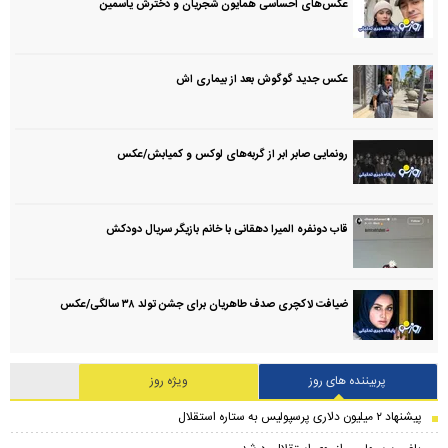
عکس‌های احساسی همایون شجریان و دخترش یاسمین
عکس جدید گوگوش بعد از بیماری اش
رونمایی صابر ابر از گربه‌های لوکس و کمیابش/عکس
قاب دونفره المیرا دهقانی با خانم بازیگر سریال دودکش
ضیافت لاکچری صدف طاهریان برای جشن تولد ۳۸ سالگی‌/عکس
پربیننده های روز
ویژه روز
پیشنهاد ۲ میلیون دلاری پرسپولیس به ستاره استقلال