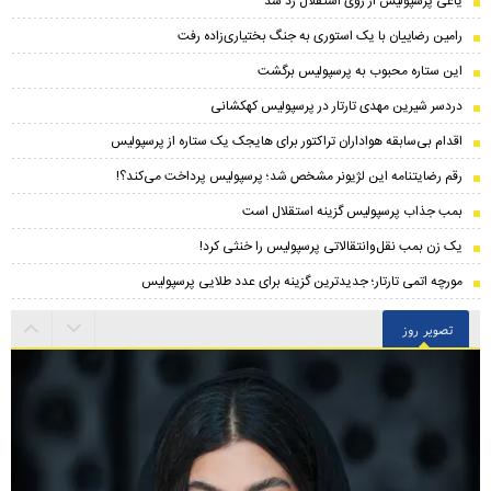
یاغی پرسپولیس از روی استقلال رد شد
رامین رضاییان با یک استوری به جنگ بختیاری‌زاده رفت
این ستاره محبوب به پرسپولیس برگشت
دردسر شیرین مهدی تارتار در پرسپولیس کهکشانی
اقدام بی‌سابقه هواداران تراکتور برای هایجک یک ستاره از پرسپولیس
رقم رضایتنامه این لژیونر مشخص شد؛ پرسپولیس پرداخت می‌کند؟!
بمب جذاب پرسپولیس گزینه استقلال است
یک زن بمب نقل‌وانتقالاتی پرسپولیس را خنثی کرد!
مورچه اتمی تارتار؛ جدیدترین گزینه برای عدد طلایی پرسپولیس
تصویر روز