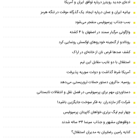
ادعای جدید رویترز درباره توافق ایران و آمریکا
بیانیه ایران و عمان درباره ایجاد یک گذرگاه موقت در تنگه هرمز
بمب جذاب پرسپولیس منفجر می‌شود
واژگونی مرگبار سمند در اصفهان با ۴ کشته
رونالدو از گنجینه خودروهای لوکسش رونمایی کرد
کشف صدها قرص نان از خانه‌ای در اراک
استقلال با دو غایب مقابل این تیم
آمریکا شرط گذاشت و دولت سوریه پذیرفت
روسیه: ماکرون دستور حملات تروریستی می‌دهد
دستاوردی مهم برای پرسپولیس در فصل نقل و انتقالات تابستانی
شرکت گاز مازندران: به فکر سوخت جایگزین باشید!
چهار تیم لیگ برتری خواهان کاپیتان پرسپولیس
دوقلوهای مشهور و جذاب سینما ۳۴ ساله شدند
کنایه رامین رضاییان به مدیران استقلال؟