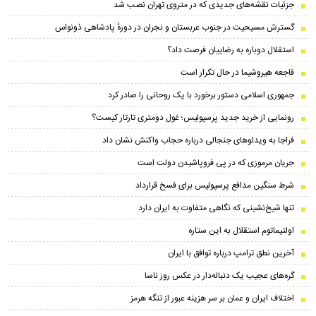
جزئیات نقشه‌های جدیدی که در متروی تهران نصب شد
گسترش مسیحیت در جنوب عربستان و نجران در دورهٔ پادشاهی ذونواس
استقلال دوباره به رضاییان فرصت داد؟
فاجعه هیروشیما در حال تکرار است
جمهوری اسلامی دستور برخورد با یک روحانی را صادر کرد
رونمایی از خرید جدید پرسپولیس؛ غول دومتری تارتار کیست؟
فراجا به ویدئوهای جنجالی درباره حجاب واکنش نشان داد
جریان مرموزی که در پی فروپاشیدن دولت است
شرط سنگین مدافع پرسپولیس برای فسخ قرارداد
تنها شیخ‌نشینی که نگاهی متفاوت به ایران دارد
اولتیماتوم استقلال به این ستاره
آخرین نطق ترامپ درباره توافق با ایران
گره‌های عجیب یک دنباله‌دار در عکس روز ناسا
اختلاف ایران و عمان بر سر هزینه عبور از تنگه هرمز