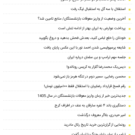
استقلال با سه گل به استقبال لیگ رفت
آخرین وضعیت از واریز معوقات بازنشستگان/ منابع تامین شد؟
پرداخت عوارض به ایران بهتر از ادامه تنش است
خودتان را خلع لباس کنید، بعدش فحش بدهید و دروغ بگویید
شایعه پرسپولیسی شدن احمد نور با این عکس پایان یافت
جلسه مهم ترامپ و بن سلمان درباره ایران
دیس‌بک محمدرضا گلزار به کریس رونالدو!
محسن رضایی: مسیر دوم در تنگه هرمز باز نمی‌شود
رقم فسخ قرارداد رضاییان با استقلال فقط ۱۰۰میلیون تومان!
جدیدترین خبر از زمان واریز معوقات بازنشستگان در سال 1405
دستگیری باند ۴ نفره سارقان به عنف در اطراف کرج
امیر حیدری، بلاگر معروف درگذشت
رونمایی از گران‌ترین خرید تاریخ رئال مادرید
ترامپ از زمان پایان جنگ با ایران گفت