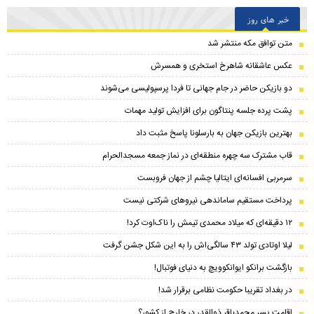
خبر های روز
متن توافق مکه منتشر شد
عکس عاشقانه شاهرخ استخری و همسرش
دو بازیکن حاضر در جام جهانی تا فردا پرسپولیسی می‌شوند
پشت پرده جلسه پنتاگون برای افزایش تولید مهمات
بهترین بازیکن جهان به بارسلونا پاسخ مثبت داد
قاب مشترک سه چهره منطقه‌ای در نماز جمعه مسجدالحرام
سرمربی افسانه‌ای ایتالیا چشم از جهان فروبست
پرداخت مستقیم ساماندهی نیروهای شرکتی نیست
۱۲ دقیقه‌ای که میلاد محمدی تیمش را ناک‌اوت کرد!
لیلا اوتادی تولد ۴۳ سالگی‌اش را به این شکل جشن گرفت
بازگشت برانکو ایوانکوویچ به دنیای فوتبال!
در بغداد تقریبا حکومت نظامی برقرار شد!
اقامت پسر محمدباقر ذوالقدر در خارج از کشور؟