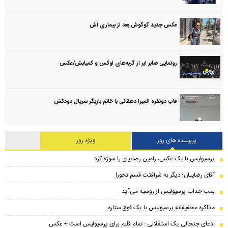
عکس جدید گوگوش بعد از بیماری اش
رونمایی صابر ابر از گربه‌های لوکس و کمیابش/عکس
قاب دونفره المیرا دهقانی با خانم بازیگر سریال دودکش
پربیننده های روز
ویژه روز
پرسپولیس با یک عکس، رامین رضاییان را سوژه کرد
آقای رضاییان؛ دیگر به شرافتت قسم نخور!
بمب جذاب پرسپولیس از روسیه می‌آید
مذاکره مخفیفانه پرسپولیس با یک فوق ستاره
ادعای جنجالی یک استقلالی : تمام قلبم برای پرسپولیس است + عکس