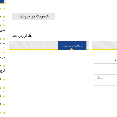
ج
د
م
نمی‌
گزارش خطا
ر
۱۰۰میلیون تومان!
پربحث ترین روز
ج
در سال
ایید
کرج
ا
ر
ت
آ
ع