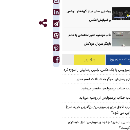
رونمایی صابر ابر از گربه‌های لوکس
و کمیابش/عکس
قاب دونفره المیرا دهقانی با خانم
بازیگر سریال دودکش
بیننده های روز
ویژه روز
سپولیس با یک عکس، رامین رضاییان را سوژه کرد
ای رضاییان؛ دیگر به شرافتت قسم نخور!
ب جذاب پرسپولیس منفجر می‌شود
ب جذاب پرسپولیس از روسیه می‌آید
ب الاجل برای پرسپولیس/ بزرگترین خرید سرخ
ایی می شود؟
نمایی از خرید جدید پرسپولیس؛ غول دومتری
ر کیست؟