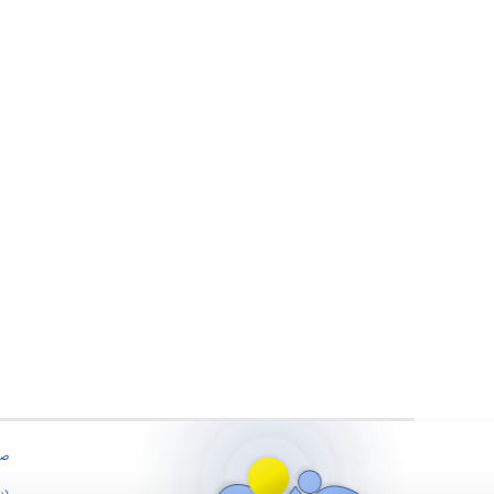
صف
درب