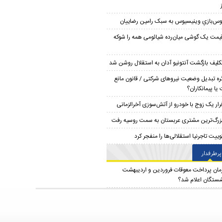
وس‌بازیِ وینیسیوس به سبک رامین رضاییان
یمت یک گوشی میان‌رده شیائومی همه را شوکه
کلیف بازگشت آنتونیو آدان به استقلال روشن شد
ره تبدیل وضعیت نیروهای شرکتی / قانون مانع
یا پیمانکاران؟
رار یک زوج با خودرو از آتش‌سوزی آخرالزمانی
زرگ‌ترین مشتری عربستان به سمت روسیه رفت
وییت تاجرنیا استقلالی‌ها را منفجر کرد
پرطرفدار
مان پرداخت معوقات فروردین و اردیبهشت
شستگان اعلام شد؟