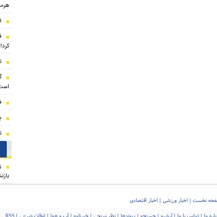
هرمز
ل
ق
کرد!
ت
گ
است 
ف
ب
ت
ز
بازن
حه نخست
اخبار ورزشی
اخبار اقتصادی
اره ما
تماس با ما
آرشیو
جستجو
پیوندها
نظر سنجی
خبرنامه
آب و هوا
اوقات شرعی
RSS