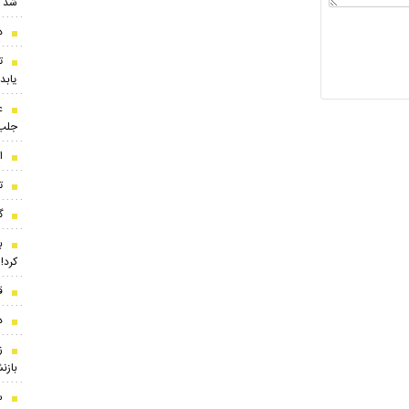
شد
د
ت
یابد
ع
جلب‌
ا
ت
گرو
ب
کرد!
ق
د
ز
بازن
س