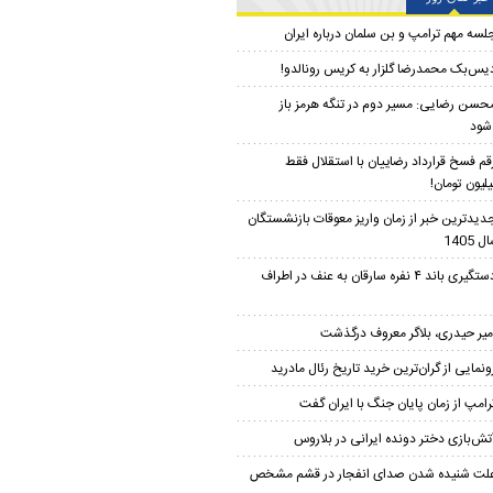
لسه مهم ترامپ و بن سلمان درباره ایران
یس‌بک محمدرضا گلزار به کریس رونالدو!
حسن رضایی: مسیر دوم در تنگه هرمز باز
شود
قم فسخ قرارداد رضاییان با استقلال فقط
دیدترین خبر از زمان واریز معوقات بازنشستگان
 1405
دستگیری باند ۴ نفره سارقان به عنف در اطراف
میر حیدری، بلاگر معروف درگذشت
ونمایی از گران‌ترین خرید تاریخ رئال مادرید
رامپ از زمان پایان جنگ با ایران گفت
تش‌بازی دختر دونده ایرانی در بلاروس
لت شنیده شدن صدای انفجار در قشم مشخص