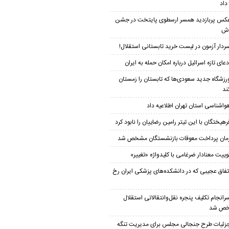
داد
کس پربازدید همسر ارسطوی پایتخت در جشن
دش
ردار آزمون در لیست خرید تابستانی استقلال!
دعای تازه اسرائیل درباره امکان حمله به ایران
رزشگاه جدید سعودی‌ها که تابستان را زمستان
ند
واشناسی استان تهران اطلاعیه داد
رهیختگان با این تیتر رامین رضاییان را نابود کرد
مان پرداخت معوقات بازنشستگان مشخص شد
وییت معنادار ضرغامی با کلیدواژه «تغییر»
تفاق عجیبی که در دانشکده‌های پزشکی ایران رخ
رانجام تکلیف پنجره نقل‌وانتقالاتی استقلال
ص شد
زئیات طرح جنجالی مجلس برای مدیریت تنگه