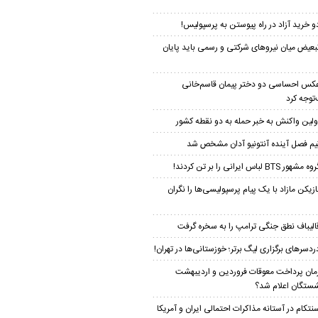
و خرید آزاد در راه پیوستن به پرسپولیس!
بعیض میان نیروهای شرکتی و رسمی باید پایان
کس احساسی دو دختر پیمان‌ قاسم‌خانی
توجه کرد
ولین واکنش به خبر حمله به دو نقطه کشور
یم فصل آینده آنتونیو آدان مشخص شد
ه مشهور BTS لباس ایرانی را بر تن کردند!
ازیکن مازاد با یک پیام پرسپولیسی‌ها را نگران
الیباف نطق جنگی ترامپ را به سخره گرفت
ردسرهای برگزاری لیگ برتر؛ خوزستانی‌ها در تهران!
مان پرداخت معوقات فروردین و اردیبهشت
شستگان اعلام شد؟
نتکام در آستانه مذاکرات احتمالی ایران و آمریکا