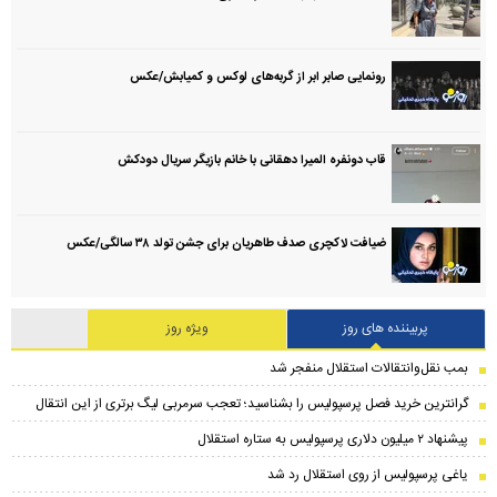
رونمایی صابر ابر از گربه‌های لوکس و کمیابش/عکس
قاب دونفره المیرا دهقانی با خانم بازیگر سریال دودکش
ضیافت لاکچری صدف طاهریان برای جشن تولد ۳۸ سالگی‌/عکس
پربیننده های روز
ویژه روز
بمب نقل‌وانتقالات استقلال منفجر شد
گرانترین خرید فصل پرسپولیس را بشناسید؛ تعجب سرمربی لیگ برتری از این انتقال
پیشنهاد ۲ میلیون دلاری پرسپولیس به ستاره استقلال
یاغی پرسپولیس از روی استقلال رد شد