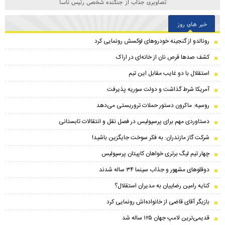
تصاویری جذاب از جنگنده شخصی رئیس ناسا
خبر های روز
رونالدو از گنجینه خودروهای لوکسش رونمایی کرد
کشف صدها قرص نان از خانه‌ای در اراک
استقلال با دو غایب مقابل این تیم
آمریکا شرط گذاشت و دولت سوریه پذیرفت
روسیه: ماکرون دستور حملات تروریستی می‌دهد
دستاوردی مهم برای پرسپولیس در فصل نقل و انتقالات تابستانی
شرکت گاز مازندران: به فکر سوخت جایگزین باشید!
چهار تیم لیگ برتری خواهان کاپیتان پرسپولیس
دوقلوهای مشهور و جذاب سینما ۳۴ ساله شدند
کنایه رامین رضاییان به مدیران استقلال؟
بازیگر آقای قاضی از خانواده‌اش رونمایی کرد
قدیمی‌ترین لامپ جهان ۱۲۵ ساله شد