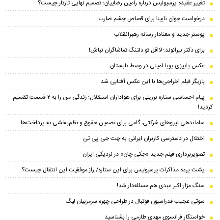
تغییر عقیده پرسپولیس درباره رامین رضاییان؛ تصمیم نهایی تارتار چیست؟
درخواست جوان نابینا برای قصاص چشم ضارب
پوستر جدید و معنادار رسانه رهبرانقلاب
برای دکتر بیرانوند؛ لااقل تو دلتنگ تماشاگران نباش!
عکس پاییزی پویا امینی در وسط تابستان
بازیگر فیلم اخراجی‌ها با این عکس آفتابی شد
پیام احساسی ستاره برزیلی برای هواداران استقلال؛ زندگی من را به ۲ قسمت تقسیم
کردید!
ساماندهی نیروهای شرکتی، گامی برای تضمین حقوق و نظم‌بخشی به پرداخت‌ها
اختلال در دسترسی کاربران ایرانی به چت جی پی تی
تصویربرداری فیلم جدید «جکی چان» در نزدیکی ایران
پشت پرده مذاکرات پرسپولیس برای این ستاره/ راز موفقیت این انتقال چیست؟
سنگ مزار اکبر عبدی هم مسئله‌دار شد!
سوتی عجیب فدراسیون فوتبال در طراحی چهره سرمربیان لیگ
خواستگار فرانسوی مهدی طارمی را بشناسید