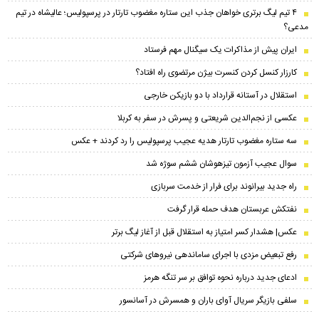
۴ تیم لیگ برتری خواهان جذب این ستاره مغضوب تارتار در پرسپولیس؛‌ عالیشاه در تیم
مدعی؟
ایران پیش از مذاکرات یک سیگنال مهم فرستاد
کارزار کنسل کردن کنسرت بیژن مرتضوی راه افتاد؟
استقلال در آستانه قرارداد با دو بازیکن خارجی
عکسی از نجم‌الدین شریعتی و پسرش در سفر به کربلا
سه ستاره مغضوب تارتار هدیه عجیب پرسپولیس را رد کردند + عکس
سوال عجیب آزمون تیزهوشان ششم سوژه شد
راه جدید بیرانوند برای فرار از خدمت سربازی
نفتکش عربستان هدف حمله قرار گرفت
عکس| هشدار کسر امتیاز به استقلال قبل از آغاز لیگ برتر
رفع تبعیض مزدی با اجرای ساماندهی نیروهای شرکتی
ادعای جدید درباره نحوه توافق بر سر تنگه هرمز
سلفی بازیگر سریال آوای باران و همسرش در آسانسور