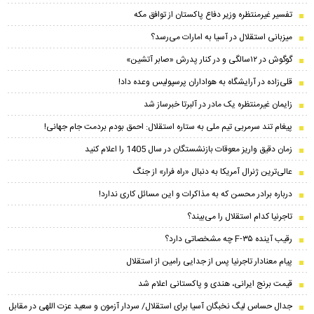
تفسیر غیرمنتظره وزیر دفاع پاکستان از توافق مکه
میزبانی استقلال در آسیا به امارات می‌رسد؟
گوگوش در ۱۲سالگی و در کنار پدرش «صابر آتشین»
قلی‌زاده در آرایشگاه به هواداران پرسپولیس وعده داد!
زایمان غیرمنتظره یک مادر در آلبرتا خبرساز شد
پیغام تند سرمربی تیم ملی به ستاره استقلال: احمق بودم بردمت جام جهانی!
زمان دقیق واریز معوقات بازنشستگان در سال 1405 را اعلام کنید
عالی‌ترین ژنرال آمریکا به دنبال «راه فرار» از جنگ
درباره برادر محسن که به مذاکرات و این مسائل کاری ندارد!
تاجرنیا کدام استقلال را می‌بیند؟
رقیب آینده F-۳۵ چه مشخصاتی دارد؟
پیام معنادار تاجرنیا پس از جدایی رامین از استقلال
قیمت برنج ایرانی، هندی و پاکستانی اعلام شد
جدال حساس لیگ نخبگان آسیا برای استقلال/ سردار آزمون و سعید عزت اللهی در مقابل