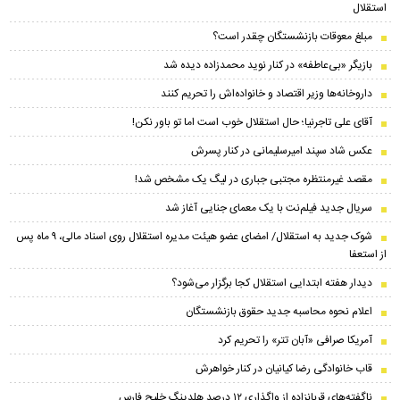
استقلال
مبلغ معوقات بازنشستگان چقدر است؟
بازیگر «بی‌عاطفه» در کنار نوید محمدزاده دیده شد
داروخانه‌ها وزیر اقتصاد و خانواده‌اش را تحریم کنند
آقای علی تاجرنیا؛ حال استقلال خوب است اما تو باور نکن!
عکس شاد سپند امیرسلیمانی در کنار پسرش
مقصد غیرمنتظره مجتبی جباری در لیگ یک مشخص شد!
سریال جدید فیلم‌نت با یک معمای جنایی آغاز شد
شوک جدید به استقلال/ امضای عضو هیئت مدیره استقلال روی اسناد مالی، ۹ ماه پس
از استعفا
دیدار هفته ابتدایی استقلال کجا برگزار می‌شود؟
اعلام نحوه محاسبه جدید حقوق بازنشستگان
آمریکا صرافی «آبان تتر» را تحریم کرد
قاب خانوادگی رضا کیانیان در کنار خواهرش
ناگفته‌های قربانزاده از واگذاری ۱۲ درصد هلدینگ خلیج فارس