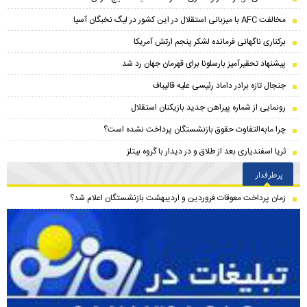
مخالفت AFC با میزبانی استقلال در این کشور در لیگ نخبگان آسیا
برکناری ناگهانی فرمانده لشکر پنجم ارتش آمریکا
پیشنهاد تحقیرآمیز بارسلونا برای قهرمان جهان رد شد
جنجال تازه برادر داماد رئیسی علیه قالیباف
رونمایی از شماره پیراهن جدید بازیکنان استقلال
چرا مابه‌التفاوت حقوق بازنشستگان پرداخت نشده است؟
ثریا اسفندیاری بعد از طلاق و در دیدار با گروه بیتلز
پرطرفدار
زمان پرداخت معوقات فروردین و اردیبهشت بازنشستگان اعلام شد؟