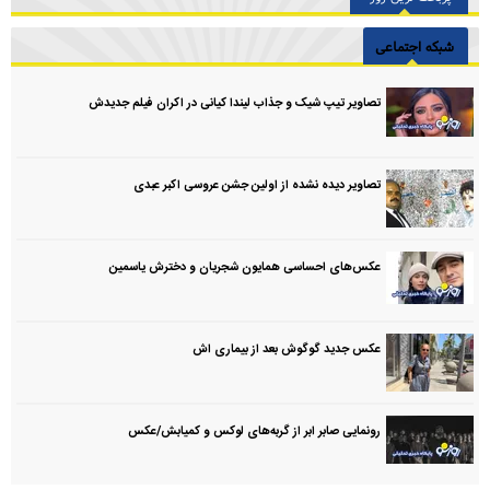
شبکه اجتماعی
تصاویر تیپ شیک و جذاب لیندا کیانی در اکران فیلم جدیدش
تصاویر دیده نشده از اولین جشن عروسی اکبر عبدی
عکس‌های احساسی همایون شجریان و دخترش یاسمین
عکس جدید گوگوش بعد از بیماری اش
رونمایی صابر ابر از گربه‌های لوکس و کمیابش/عکس