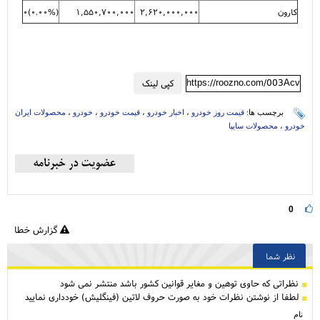
کارون
۲,۶۲۰,۰۰۰,۰۰۰
۱,۵۵۰,۷۰۰,۰۰۰
(
۰.۰۰%
)
۰
https://roozno.com/003Acv
کپی لینک
برچسب ها:
قیمت روز خودرو
،
اخبار خودرو
،
قیمت خودرو
،
خودرو
،
محصولات ایران
خودرو
،
محصولات سایپا
0
گزارش خطا
نظر شما
نظراتی كه حاوی توهین و مغایر قوانین کشور باشد منتشر نمی شود
لطفا از نوشتن نظرات خود به صورت حروف لاتین (فینگلیش) خودداری نمایید
نام