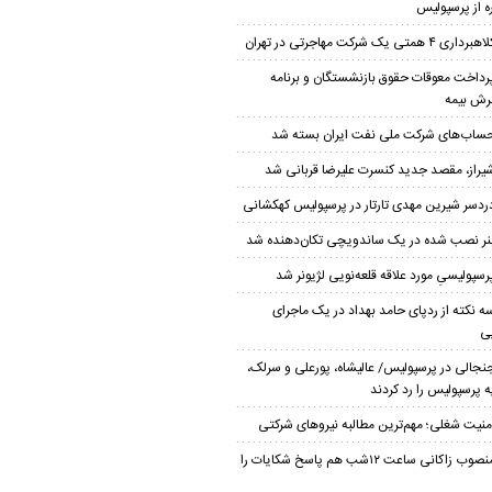
ه از پرسپولیس
هبرداری ۴ همتی یک شرکت مهاجرتی در تهران
رداخت معوقات حقوق بازنشستگان و برنامه
ش بیمه
ساب‌‌های شرکت ملی نفت ایران بسته شد
یراز، مقصد جدید کنسرت علیرضا قربانی شد
ردسر شیرین مهدی تارتار در پرسپولیس کهکشانی
نر نصب شده در یک ساندویچی تکان‌دهنده شد
رسپولیسیِ مورد علاقه قلعه‌نویی لژیونر شد
ه نکته از ردپای حامد بهداد در یک ماجرای
ی
نجالی در پرسپولیس/ عالیشاه، پورعلی و سرلک،
 پرسپولیس را رد کردند
منیت شغلی؛ مهم‌ترین مطالبه نیروهای شرکتی
منصوب زاکانی ساعت ۱۲شب هم پاسخ شکایات را