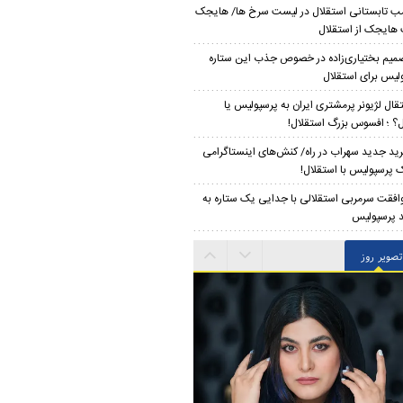
ب تابستانی استقلال در لیست سرخ ها/ هایجک
ایجک از استقلال
میم بختیاری‌زاده در خصوص جذب این ستاره
لیس برای استقلال
تقال لژیونر پرمشتری ایران به پرسپولیس یا
ل؟ ؛ افسوس بزرگ استقلال!
ید جدید سهراب در راه/ کنش‌های اینستاگرامی
 پرسپولیس با استقلال!
افقت سرمربی استقلالی با جدایی یک ستاره به
 پرسپولیس
تصویر روز