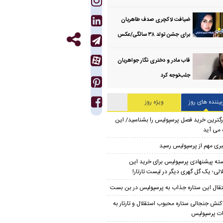
ضیافت لاکچری صدف طاهریان
برای جشن تولد ۳۸ سالگی‌/عکس
قاب مادر و دختری نگار جواهریان
جلب‌توجه کرد
بیننده های روز
ویژه روز
رگترین خرید فصل پرسپولیس را بشناسید/ این
 می آید
ری مهم از پرسپولیس رسید
ته پیشنهادی پرسپولیس برای خرید این
الی؛ یک گل گهری دیگر در لیست تارتار!
تقال این ستاره جذاب به پرسپولیس در بن بست
کنش جنجالی ستاره محبوب استقلال و تارتار به
ت پرسپولیس