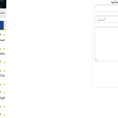
ایید
حضور
ق
سینم
ر
بختی
ک
بانک
ر
فروش
ز
ا