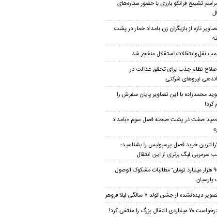
راسم تشییع فرانکو بارزی با حضور ستاره‌های
ال
صاویر تازه از بازیگران زن بامداد خمار در پشت
ه
مب نقل‌وانتقالات استقلال منفجر شد
صلاح نظام جذب برای تحقق عدالت در
ندهی نیروهای شرکتی
وید محمدزاده با این تصاویر پایان سفرش را
 کرد!
مید صفت در پشت صحنه فصل سوم «بامداد
»
رانترین خرید فصل پرسپولیس را بشناسید؛
 سرمربی لیگ برتری از این انتقال
۹۰ هزار میلیارد تومان ّ مطالبات مشکوک الوصول
 پارسیان
صویر دیده‌نشده از جشن تولد ۷ سالگی لیلا فروهر
واست ۷۰ میلیاردی انتقال بزرگ را منتفی کرد!