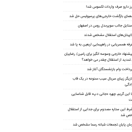
رز دارو صرف واردات لکسوس شد!
عمای بازگشت خارجی‌های پرسپولیس حل شد
ستایل جالب سوپرمدل روس در اصفهان
اپیتان‌های استقلال مشخص شدند
رفه همسریابی در راهپیمایی اربعین به پا شد
یشنهاد خارجی وسوسه انگیز برای رامین/ رضاییان
 تمدید از استقلال چقدر می خواهد؟
رداخت وام بازنشستگان آغاز شد
ازیگر زیبای سریال سیب ممنوعه در یک قاب
ادگی
ا این گریم، چهره «جانی دپ» قابل شناسایی
ت
رط این ستاره مصدوم برای جدایی از استقلال
ص شد
مان پایان تجمعات شبانه رسما مشخص شد