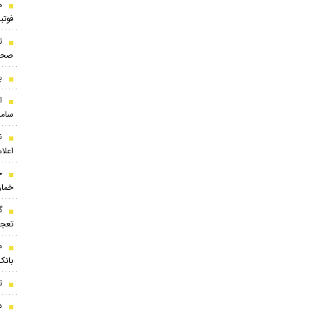
م
فوتب
ت
صحن
ب
ا
ساما
ن
اعلام
ح
خمار
گ
تعجب
بانک
ت
درخ