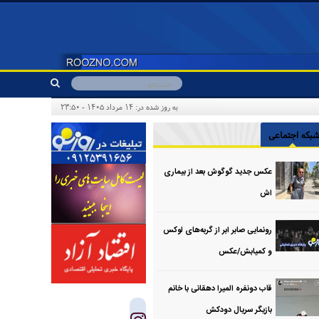
به روز شده در: ۱۴ مرداد ۱۴۰۵ - ۲۳:۵۰
بکه اجتماعی
عکس جدید گوگوش بعد از بیماری
اش
رونمایی صابر ابر از گربه‌های لوکس
و کمیابش/عکس
قاب دونفره المیرا دهقانی با خانم
بازیگر سریال دودکش