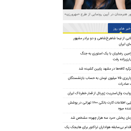
 هنرمندان در آیین رونمایی از طرح «مهرورزی»
خبر های روز
ابی از نیما شاهرخ‌شاهی و دو برادر مشهور
ای ایران
امین رضاییان با یک استوری به جنگ
اری‌زاده رفت
رکره کافه‌ها در مشهد پایین کشیده شد
واریزی ۷۵ میلیون تومان به حساب بازنشستگان
 صادرات
وایت وال‌استریت ژورنال از قمار خطرناک ایران
کپی اطلاعات کارت بانکی ۱۲۰۰ تهرانی در پوشش
نده میوه
مان پخش «مرد سه هزار چهره» مشخص شد
قدام بی‌سابقه هواداران تراکتور برای هایجک یک